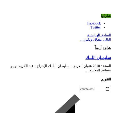
شاركها
Facebook
Twitter
السابق
الهـايشـة
التالي
معـاق ولكـن…
شاهد أيضاً
سليمـان اللــك
السنة : 2018 عنوان العرض : سليمـان اللــك الإخراج : عبد الكريم بريبر
مساعد المخرج …
التقويم