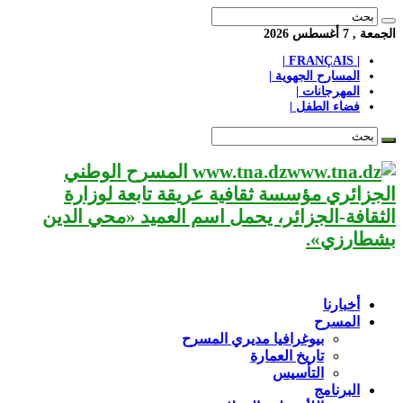
الجمعة , 7 أغسطس 2026
| FRANÇAIS |
المسارح الجهوية |
المهرجانات |
فضاء الطفل |
www.tna.dz المسرح الوطني
الجزائري مؤسسة ثقافية عريقة تابعة لوزارة
الثقافة-الجزائر، يحمل اسم العميد «محي الدين
بشطارزي».
أخبارنا
المسرح
بيوغرافيا مديري المسرح
تاريخ العمارة
التأسيس
البرنامج