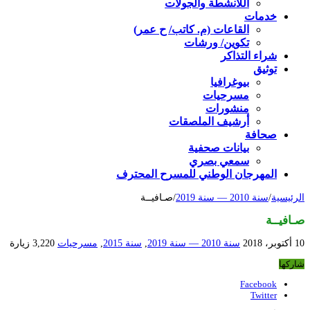
اللأنشطة والجولات
خدمات
القاعات (م. كاتب/ ح عمر)
تكوين/ ورشات
شراء التذاكر
توثيق
بيوغرافيا
مسرحيات
منشورات
أرشيف الملصقات
صحافة
بيانات صحفية
سمعي بصري
المهرجان الوطني للمسرح المحترف
الرئيسية
/
سنة 2010 — سنة 2019
/
صـافيــة
صـافيــة
10 أكتوبر، 2018
سنة 2010 — سنة 2019
,
سنة 2015
,
مسرحيات
3,220 زيارة
شاركها
Facebook
Twitter