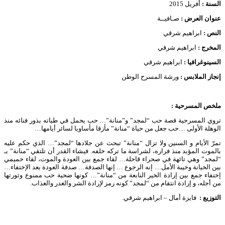
السنة :
أفريل 2015
عنوان العرض :
صـافيــة
النص :
ابراهيم شرقي
المخرج :
ابراهيم شرقي
السينوغرافيا :
ابراهيم شرقي
إنجاز الملابس :
ورشة المسرح الوطن
ملخص المسرحية :
تروي المسرحية قصة حب “لمجد” و”منانة”… حب يحمل في طياته بذور فنائه منذ
الوهلة الأولى …حب جعل من حياة “منانة” مأزقا مأساويا لسائر أيامها…
تمرّ الأيام و السنين ولا تزال “منانة” تبحث عن جلادها “لمجد”… الذي حكم عليه
بالموت المؤبد منذ فراره، لشراسة ما تركه خلفه. فيشاء القدر أن تلتقي “منانة” بـ
“لمجد” وهي تائهة في صحراء قاحلة… لقاء جمع بين العودة والموت، لقاء حميمي
بين الخيانة وخيبة الأمل… إنه الرجوع … إنها الصدفة… صدفة العودة بعد الإختفاء…
إختفاء جمع بين إرادة الخير النابعة من “منانة”… كونها ضحية حب ممنوع وثورتها
من أجله، و إرادة انتقام من “لمجد” كونه رمز لإرادة الشر والغدر والعذاب.
التوزيع :
فايزة أمال – ابراهيم شرقي.