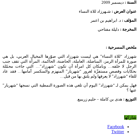
السنة :
ديسمبر 2009
عنوان العرض :
شـهرزاد للاة النساء
المؤلف :
د. ابراهيم بن اعمر
المخرجة :
دليلة مفتاحي
ملخص المسرحية :
شهرزاد “للاة النساء” هي ليست شهرزاد التي صوّرها المخيال العربي، بل هي
صورة للمرأة الرمز، المناضلة، العاملة، الحاضنة، الحاكمة، المرأة التي تقف جنب
الرجل لا خلفه… وبامكان كل امرأة أن تكون “شهرزاد”… التي جاءت محمّلة
بحكايات وقصص مستفزّة لغرور “شهريار” المنهزم والمنكسر أمامها… فقد عاد
للقاء “شهرزاد” لا يعرفها ولم يلتق بها من قبل…
فهل يمكن لـ “شهرزاد” اليوم أن تلغي هذه الصورة النمطية التي نسجها “شهريار”
عنها ؟
التوزيع
:
هدى بن كاملة – حليم زريبيع.
شاركها
Facebook
Twitter