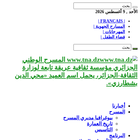
الأحد , 9 أغسطس 2026
| FRANÇAIS |
المسارح الجهوية |
المهرجانات |
فضاء الطفل |
www.tna.dz المسرح الوطني
الجزائري مؤسسة ثقافية عريقة تابعة لوزارة
الثقافة-الجزائر، يحمل اسم العميد «محي الدين
بشطارزي».
أخبارنا
المسرح
بيوغرافيا مديري المسرح
تاريخ العمارة
التأسيس
البرنامج