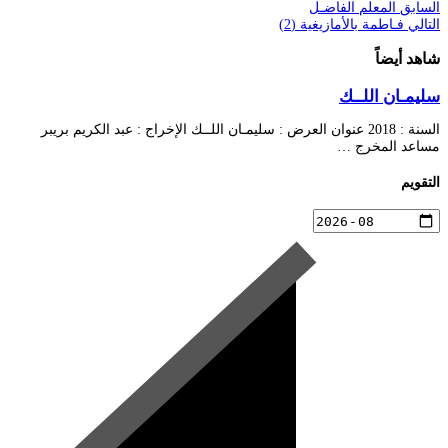
السابق
المعلم الفاضـل
التالي
فـاطمة بالأمازيغية (2)
شاهد أيضاً
سليمـان اللــك
السنة : 2018 عنوان العرض : سليمـان اللــك الإخراج : عبد الكريم بريبر
مساعد المخرج …
التقويم