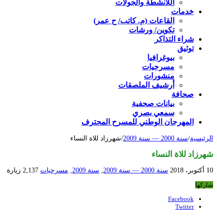
اللأنشطة والجولات
خدمات
القاعات (م. كاتب/ ح عمر)
تكوين/ ورشات
شراء التذاكر
توثيق
بيوغرافيا
مسرحيات
منشورات
أرشيف الملصقات
صحافة
بيانات صحفية
سمعي بصري
المهرجان الوطني للمسرح المحترف
الرئيسية
/
سنة 2000 — سنة 2009
/
شهرزاد للاة النساء
شهرزاد للاة النساء
10 أكتوبر، 2018
سنة 2000 — سنة 2009
,
سنة 2009
,
مسرحيات
2,137 زيارة
شاركها
Facebook
Twitter