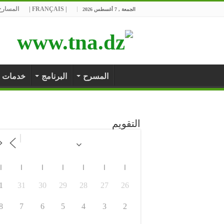
| FRANÇAIS |
المسارح 
الجمعة , 7 أغسطس 2026
المسرح
البرنامج
خدمات
التقويم
ا
ا
ا
ا
ا
ا
ا
1
31
30
29
28
27
26
8
7
6
5
4
3
2