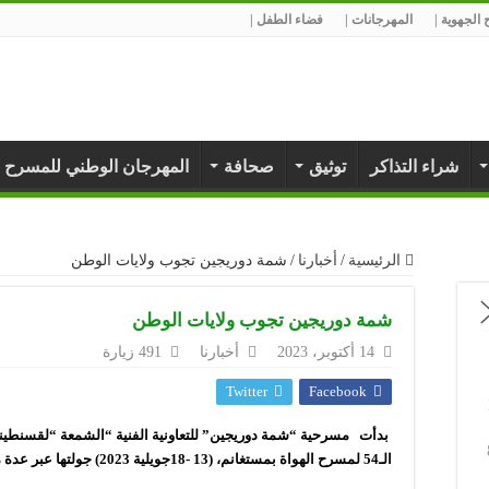
الجهوية |
المهرجانات |
فضاء الطفل |
شراء التذاكر
توثيق
صحافة
المهرجان الوطني للمسرح 
الرئيسية
/
أخبارنا
/
شمة دوريجين تجوب ولايات الوطن
شمة دوريجين تجوب ولايات الوطن
14 أكتوبر، 2023
أخبارنا
491 زيارة
Twitter
Facebook
بدأت مسرحية “شمة دوريجين” للتعاونية الفنية “الشمعة “لقسنطينة 
الـ54 لمسرح الهواة بمستغانم، (13 -18جويلية 2023) جولتها عبر عدة مدن في الفاتح من اكتوبر الجاري.