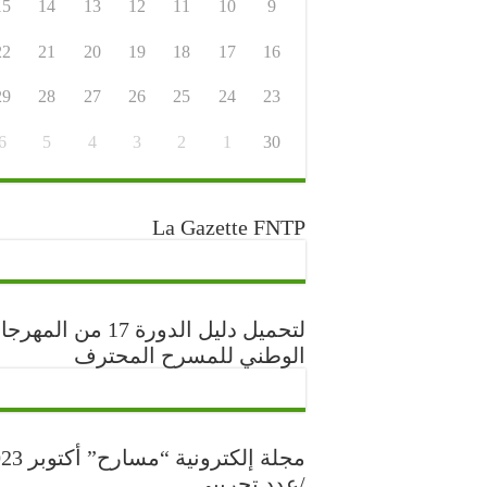
15
14
13
12
11
10
9
22
21
20
19
18
17
16
29
28
27
26
25
24
23
6
5
4
3
2
1
30
La Gazette FNTP
لتحميل دليل الدورة 17 من المه
الوطني للمسرح المحترف
مجلة إلكترونية “مس
/عدد تجريبي