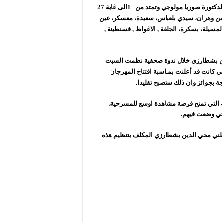
وسيتم خلال هذه الجولة التي تقام تحت رعاية وزيرة الثقافة والفنون الدكتورة صوريا مولوجي وتمتد من 1الى غاية 27
ض هذا العمل الدرامي الذي أنتج سنة 2023 في كل من وهران، سيدي بلعباس، سعيدة، معسكر، عين
المسيلة، بسكرة، الجلفة , الاغواط , قسنطينة ,
ين بشطارزي خلال ندوة صحفية نظمت السبت
تي كانت قد أعلنت بمناسبة افتتاح المهرجان
ة بجوائز وان ذلك ستصبح تقليدا.
لة التي تمنح فرصة مشاهدة اوسع للمسرحية،
تي وضعت فيهم.
لوطني محي الدين بشطارزي المكلف بتنظيم هذه