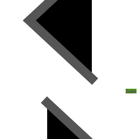
Today