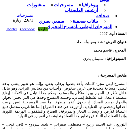
بيوغرافيا
مسرحيات
منشورات
أرشيف الملصقات
صحافة
مسرحيات
2,671 زيارة
بيانات صحفية
سمعي بصري
المهرجان الوطني للمسرح المحترف
شاركها
Facebook
Twitter
السنة :
أوت 2007
عنوان العرض :
شخـوص وأحــداث
المخرج :
قاسم محمد
السينوغرافيا :
سليمان بدري
ملخص المسرحية
:
المسرح ليس مجرد كلمات يأخذ بعضها برقاب بعض، وإنّما هو تعبير ينتقى بدقة
ليضيء مساحة محددة في عرض شخوص وأحداث من مجالس التراث، وهو تبادل
عادل لأطراف الحوار بين المتكلم والمستمع، يحكم هذا التبادل في الأمكنة إيقاع
منضبط لا مجال فيه لشطط إنشائي، وخشبة المسرح وحدها هي التي تختبر الحوار.
والحوار يوضع المحك، إذ يتحول كلاما منطوقا، ما يميز المسرحية ليس ترتيب
أحداثها وشخصياتها التقليدية، أو توزعه في فضاء الصراع إنما هنا غريب محتمل قمع
اغتصابا للأرض والإنسان. التجار والمرتزقة، الصناع والمثقفون، الهزيمة الثورة.
وإنما التضاد، أو التناقض وتجاور هذا التضاد وتعايشه ثم انفجاره في النهاية.
التوزيع
: عبد الحليم زربيع – مصطفى صفراني – بلعيد شردوح – كافي فتحي –
عيسى شواط – بن حديد إدريس – كريميري زهير – فيسة روبحي منيرة – أسماء