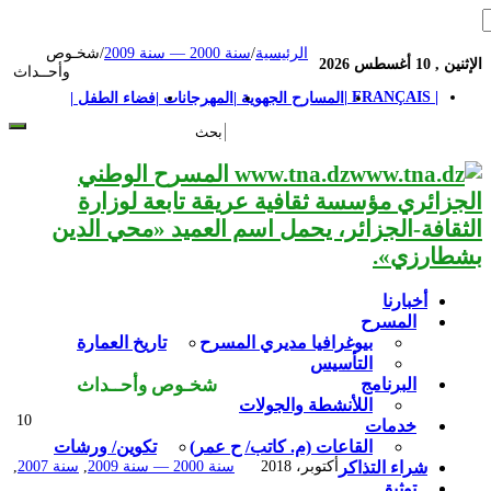
الرئيسية
/
سنة 2000 — سنة 2009
/
شخـوص
الإثنين , 10 أغسطس 2026
وأحــداث
| FRANÇAIS |
المسارح الجهوية |
المهرجانات |
فضاء الطفل |
www.tna.dz المسرح الوطني
الجزائري مؤسسة ثقافية عريقة تابعة لوزارة
الثقافة-الجزائر، يحمل اسم العميد «محي الدين
بشطارزي».
أخبارنا
المسرح
بيوغرافيا مديري المسرح
تاريخ العمارة
التأسيس
البرنامج
شخـوص وأحــداث
اللأنشطة والجولات
10
خدمات
القاعات (م. كاتب/ ح عمر)
تكوين/ ورشات
شراء التذاكر
أكتوبر، 2018
سنة 2000 — سنة 2009
,
سنة 2007
,
توثيق