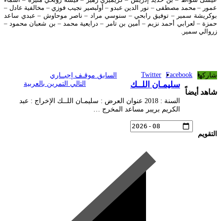
عمور – محمد مصطفى – نور الدين عبدو – أولبصير نجيب فوزي – مخالفية عادل –
بوكريشة سمير – توفيق رابحي – سنوسي مراد – ناصر موحاوش – عبدي ساعد
حمزة – لعرابي أحمد نزيم – أمين بن تامر – درايعية محمد – بن شعبان محمود –
زروالي سمير.
Twitter
Facebook
شاركها
السابق
موقـف إجبــاري
سليمـان اللــك
التالي
التمرين بالعربية
شاهد أيضاً
السنة : 2018 عنوان العرض : سليمـان اللــك الإخراج : عبد
الكريم بريبر مساعد المخرج …
التقويم