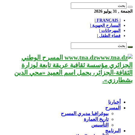
الجمعة , 31 يوليو 2026
| FRANÇAIS |
المسارح الجهوية |
المهرجانات |
فضاء الطفل |
www.tna.dz المسرح الوطني
الجزائري مؤسسة ثقافية عريقة تابعة لوزارة
الثقافة-الجزائر، يحمل اسم العميد «محي الدين
بشطارزي».
أخبارنا
المسرح
بيوغرافيا مديري المسرح
تاريخ العمارة
التأسيس
البرنامج