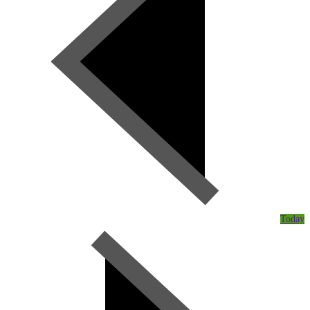
Today