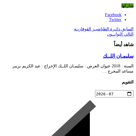
شاركها
Facebook
Twitter
السابق
دائـرة الطباشيـر القوقازيـة
التالي
البوابــون
شاهد أيضاً
سليمـان اللــك
السنة : 2018 عنوان العرض : سليمـان اللــك الإخراج : عبد الكريم بريبر
مساعد المخرج …
التقويم