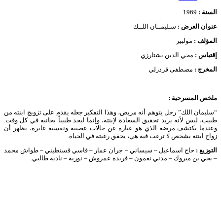
السنة :
1969
عنوان العرض :
سـليمــان اللــك
المؤلف :
مولبير
إقتباس :
محي الدين بشتارزي
المخرج :
مصطفى قزدرلي
ملخص المسرحية :
“سليمان اللك” رجل يتوهم أنه مريض، وهذا التفكير جعله يقدم على تزويج ابنته من
طبيب، ليس لأنه يريد تحقيق السعادة لإبنته، وإنما ليجد طبيباً بجانبه في كل وقت.
وعندما يكتشف مرضه الذي هو عبارة عن حالات عصبية ونفسية عابرة، يظهر أن
زواج ابنته بشخص لا ترغب فيه هي، يحقق رغبته في الحياة.
التوزيع :
حاج اسماعيل – سيساني – جران عمار – قاسي قسنطيني – طواش محمد
– يحي بن مبروك – مدني نعمون – فريدة عمروش – نورية – نادية طالبي.