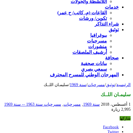
اللأنشطة والجولات
خدمات
القاعات (م. كاتب/ ح عمر)
تكوين/ ورشات
شراء التذاكر
توثيق
بيوغرافيا
مسرحيات
منشورات
أرشيف الملصقات
صحافة
بيانات صحفية
سمعي بصري
المهرجان الوطني للمسرح المحترف
الرئيسية
/
توثيق
/
مسرحيات
/
سنة 1969
/
سليمـان اللــك
سليمـان اللــك
1 أغسطس، 2018
سنة 1969
,
مسرحيات
,
مسرحيات سنة 1963 -- سنة 1969
2,995 زيارة
شاركها
Facebook
Twitter