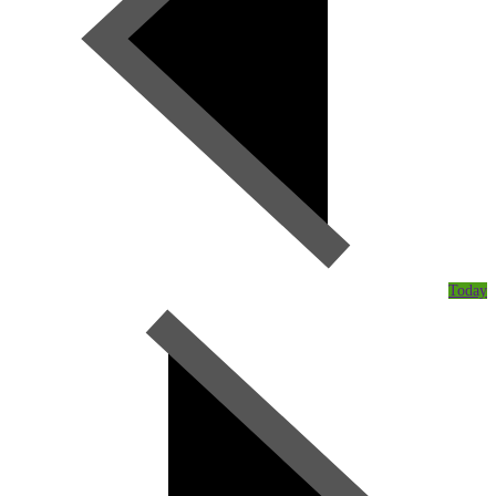
Today