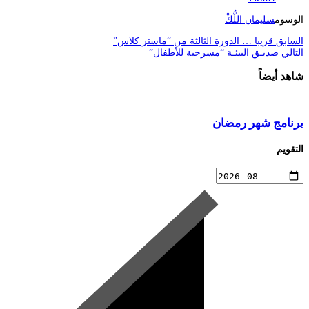
الوسوم
سليمان اللُّكْ
السابق
قريبا … الدورة الثالثة من “ماستر كلاس”
التالي
صديـق البيئـة “مسرحية للأطفال”
شاهد أيضاً
برنامج شهر رمضان
التقويم