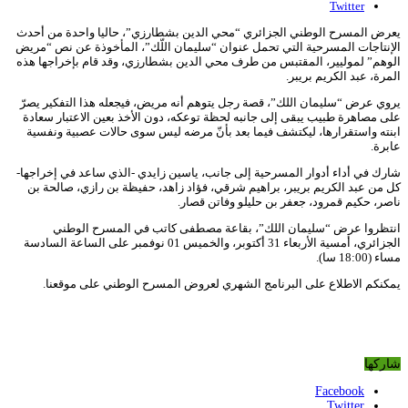
Twitter
يعرض المسرح الوطني الجزائري “محي الدين بشطارزي”، حاليا واحدة من أحدث
الإنتاجات المسرحية التي تحمل عنوان “سليمان اللّك”، المأخوذة عن نص “مريض
الوهم” لموليير، المقتبس من طرف محي الدين بشطارزي، وقد قام بإخراجها هذه
المرة، عبد الكريم بريبر.
يروي عرض “سليمان اللك”، قصة رجل يتوهم أنه مريض، فيجعله هذا التفكير يصرّ
على مصاهرة طبيب يبقى إلى جانبه لحظة توعكه، دون الأخذ بعين الاعتبار سعادة
ابنته واستقرارها، ليكتشف فيما بعد بأنّ مرضه ليس سوى حالات عصبية ونفسية
عابرة.
شارك في أداء أدوار المسرحية إلى جانب، ياسين زايدي -الذي ساعد في إخراجها-
كل من عبد الكريم بريبر، براهيم شرقي، فؤاد زاهد، حفيظة بن رازي، صالحة بن
ناصر، حكيم قمرود، جعفر بن حليلو وفاتن قصار.
انتظروا عرض “سليمان اللك”، بقاعة مصطفى كاتب في المسرح الوطني
الجزائري، أمسية الأربعاء 31 أكتوبر، والخميس 01 نوفمبر على الساعة السادسة
مساء (18:00 سا).
يمكنكم الاطلاع على البرنامج الشهري لعروض المسرح الوطني على موقعنا.
شاركها
Facebook
Twitter