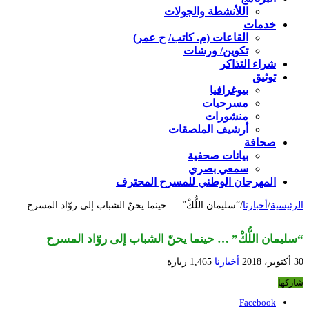
اللأنشطة والجولات
خدمات
القاعات (م. كاتب/ ح عمر)
تكوين/ ورشات
شراء التذاكر
توثيق
بيوغرافيا
مسرحيات
منشورات
أرشيف الملصقات
صحافة
بيانات صحفية
سمعي بصري
المهرجان الوطني للمسرح المحترف
الرئيسية
/
أخبارنا
/
“سليمان اللُّكْ” … حينما يحنّ الشباب إلى روّاد المسرح
“سليمان اللُّكْ” … حينما يحنّ الشباب إلى روّاد المسرح
30 أكتوبر، 2018
أخبارنا
1,465 زيارة
شاركها
Facebook