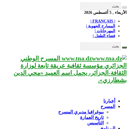
الأربعاء , 5 أغسطس 2026
| FRANÇAIS |
المسارح الجهوية |
المهرجانات |
فضاء الطفل |
www.tna.dz المسرح الوطني
الجزائري مؤسسة ثقافية عريقة تابعة لوزارة
الثقافة-الجزائر، يحمل اسم العميد «محي الدين
بشطارزي».
أخبارنا
المسرح
بيوغرافيا مديري المسرح
تاريخ العمارة
التأسيس
البرنامج