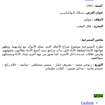
السنة :
1965
عنوان العرض :
سـلاك الـواحـلـيــن
المؤلف :
موليير
المخرج :
علال المحب
ملخص المسرحية :
تطرح المسرحية موضوع صراع الأجيال الذي يمثله الأبوان مع ولديهما، وتظهر
مواجهة الأبناء لسلطة الآباء التي بدأت تتراجع حيث أصبح الأبناء يطالبون بحقوقهم،
وفرض علاقات جديدة داخل الأسرة. كما تصور من جهة أخرى تشدّد الآباء وتمسكهم
بمواقفهم.
التوزيع :
زبوجي محمد – معروف عمار – ستيتي مصطفى – سامية – علام رابح –
حميدي محمد – مداني نعمون – العايب سليمان.
شاركها
Facebook