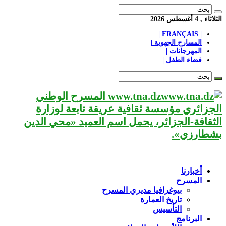
الثلاثاء , 4 أغسطس 2026
| FRANÇAIS |
المسارح الجهوية |
المهرجانات |
فضاء الطفل |
www.tna.dz المسرح الوطني
الجزائري مؤسسة ثقافية عريقة تابعة لوزارة
الثقافة-الجزائر، يحمل اسم العميد «محي الدين
بشطارزي».
أخبارنا
المسرح
بيوغرافيا مديري المسرح
تاريخ العمارة
التأسيس
البرنامج