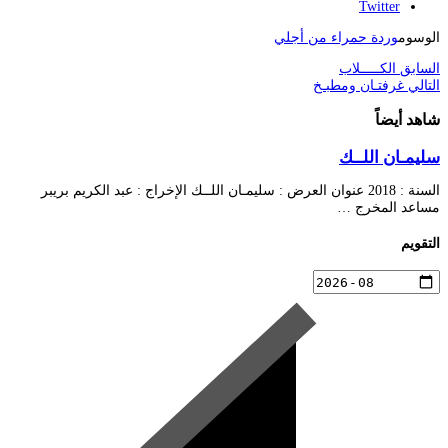
Twitter
الوسوم
وردة حمراء من أجلي
السابق
الكـــــلاب
التالي
غرفتـان ومطبـخ
شاهد أيضاً
سليمـان اللــك
السنة : 2018 عنوان العرض : سليمـان اللــك الإخراج : عبد الكريم بريبر
مساعد المخرج …
التقويم