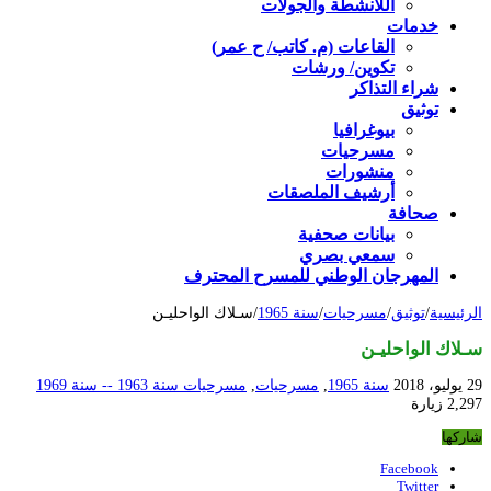
اللأنشطة والجولات
خدمات
القاعات (م. كاتب/ ح عمر)
تكوين/ ورشات
شراء التذاكر
توثيق
بيوغرافيا
مسرحيات
منشورات
أرشيف الملصقات
صحافة
بيانات صحفية
سمعي بصري
المهرجان الوطني للمسرح المحترف
الرئيسية
/
توثيق
/
مسرحيات
/
سنة 1965
/
سـلاك الواحليـن
سـلاك الواحليـن
29 يوليو، 2018
سنة 1965
,
مسرحيات
,
مسرحيات سنة 1963 -- سنة 1969
2,297 زيارة
شاركها
Facebook
Twitter