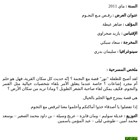
السنة :
ماي 2011
عنوان العرض :
رقـص مـع النجـوم
المؤلف :
ضاهر عيطة
الإقتباس :
يازيد صحراوي
المخرجة :
سعاد سبكي
سينوغرافيا :
سليمان بدري
ملخص المسرحية
:
لقد أصبح للطفلة “نور” قصة مع النجمة ؟ إنّه حديث كل سكان القرية، فهل هو حلم
أم مجرد إشاعات ؟ خاصة عندما يتعلق الأمر بلقاء شخصيات خيالية مثل القمر
والنجوم، فكيف يمكن لقاء صاحبة الشعر الطويل ؟ وماذا تريد من سكان الأرض ؟
هي قصة يمتزج فيها الحلم بالخيال.
إذا تفضلوا يا أصدقاء خذوا أماكنكم وأحلموا معنا لنرقص مع النجوم.
التوزيع :
عديلة سوليم – ومان فايزة – عريج وسيلة – بن داود محمد الصغير – بوسعد
محمد أمين – طوشي ليلى – عبد المؤمن ياسمين.
شاركها