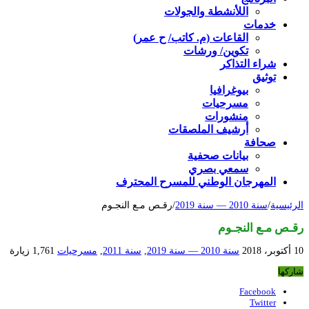
اللأنشطة والجولات
خدمات
القاعات (م. كاتب/ ح عمر)
تكوين/ ورشات
شراء التذاكر
توثيق
بيوغرافيا
مسرحيات
منشورات
أرشيف الملصقات
صحافة
بيانات صحفية
سمعي بصري
المهرجان الوطني للمسرح المحترف
الرئيسية
/
سنة 2010 — سنة 2019
/
رقـص مـع النجـوم
رقـص مـع النجـوم
10 أكتوبر، 2018
سنة 2010 — سنة 2019
,
سنة 2011
,
مسرحيات
1,761 زيارة
شاركها
Facebook
Twitter