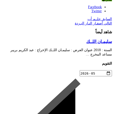
Facebook
Twitter
السابق
حلــم أب
التالي
أصفـار النـار البـردة
شاهد أيضاً
سليمـان اللــك
السنة : 2018 عنوان العرض : سليمـان اللــك الإخراج : عبد الكريم بريبر
مساعد المخرج …
التقويم