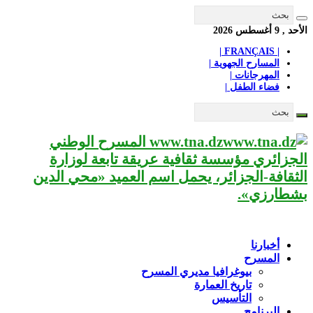
الأحد , 9 أغسطس 2026
| FRANÇAIS |
المسارح الجهوية |
المهرجانات |
فضاء الطفل |
www.tna.dz المسرح الوطني
الجزائري مؤسسة ثقافية عريقة تابعة لوزارة
الثقافة-الجزائر، يحمل اسم العميد «محي الدين
بشطارزي».
أخبارنا
المسرح
بيوغرافيا مديري المسرح
تاريخ العمارة
التأسيس
البرنامج