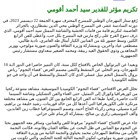
تكريم مؤثر للقدير سيد أحمد أقومي
رُفع ستار المهرجان الوطني للمسرح المحترف سهرة الجمعة 22 ديسمبر 2023، في
دورته السادسة عشر، في المسرح الوطني محي الدين بشطارزي، بالجزائر
العاصمة، لتكريم قامة من قامات الخشبة والشاشة الممثل سيد أحمد أقومي، الذي
ذرف دموع الفرح على ركح مارس فيه المسرح بكل حب، وأعطى للفن الرابع
الكثير، وسط حضور ثلة من الفنانين الكبار أمثال طه العامري، نادية طالبي،
مصطفى عياد وأخرين، وبمشاركة وزيرة الثقافة والفنون صورية مولوجي، ووزير
المجاهدين وذوي الحقوق العيد ربيقة، ومحمد الصغير سعداوي مستشار رئيس
الجمهورية.
وبعيدا عن البرتوكول الخاص بالافتتاح ككل سنة، كان التميز حاضرا في الدور الـة 16
للمهرجان، وتم التخلي عن المنشط واكتفى مصمم العرض “فضاء النجوم” رياض
بروال بالممثل النجم نبيل عسلي الذي كان الممثل والمنشط في آن واحد في جو
تخللته الكوميديا.
تخلل العرض الافتتاحي “فضاء النجوم” الكوميديا الموسيقية، مشاهد متنوعة ركحيا
من كوريغرافيا وكورال إلى التمثيل، حتى الغناء والفن التشكيلي وشاشة السينما
كانت حاضرة ركحيا. طبعا انه الفن الرابع الجامع بين كل الفنون، هي مشاهد مختلفة
مرتكزة على الكوريغرافيا التي أعدها كل من خالد قورينات، رشيد خليفة بن براهيم،
كنزة مسيلي، ويحي زكرياء الحاج أحمد، وصمم السينوغرافيا خطاب زين العابدين،
وألف الموسيقى زكري بن صالح، بمشاركة الرسام علي خزاتي.
جاء عرض الافتتاح “فضاء النجوم” مرفوعا للفن والفنانين، وسافر معه الجمهور بحثا
عن النجوم مع الفنانين في ظل البحث عن بطاقة الفنان وقانونه، فكانت النجمة
الأولى من محافظ المهرجان محمد يحياوي والنجمة الثانية من وزيرة الثقافة
والفنون صورية مولوجي، لتكون النجمة الثالثة للجنة التحكيم، والتي تكونت من