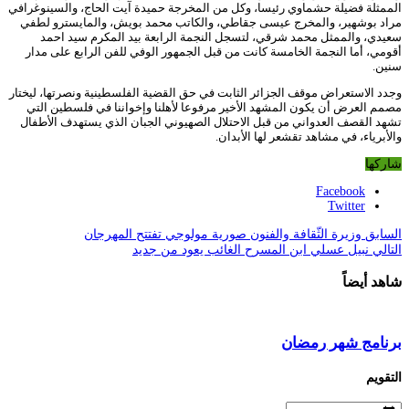
الممثلة فضيلة حشماوي رئيسا، وكل من المخرجة حميدة آيت الحاج، والسينوغرافي
مراد بوشهير، والمخرج عيسى جقاطي، والكاتب محمد بويش، والمايسترو لطفي
سعيدي، والممثل محمد شرقي، لتسجل النجمة الرابعة بيد المكرم سيد احمد
أقومي، أما النجمة الخامسة كانت من قبل الجمهور الوفي للفن الرابع على مدار
سنين.
وجدد الاستعراض موقف الجزائر الثابت في حق القضية الفلسطينية ونصرتها، ليختار
مصمم العرض أن يكون المشهد الأخير مرفوعا لأهلنا وإخواننا في فلسطين التي
تشهد القصف العدواني من قبل الاحتلال الصهيوني الجبان الذي يستهدف الأطفال
والأبرياء، في مشاهد تقشعر لها الأبدان.
شاركها
Facebook
Twitter
السابق
وزيرة الثّقافة والفنون صورية مولوجي تفتتح المهرجان
التالي
نبيل عسلي ابن المسرح الغائب يعود من جديد
شاهد أيضاً
برنامج شهر رمضان
التقويم