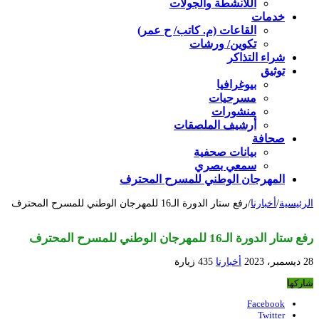
اللأنشطة والجولات
خدمات
القاعات (م. كاتب/ ح عمر)
تكوين/ ورشات
شراء التذاكر
توثيق
بيوغرافيا
مسرحيات
منشورات
أرشيف الملصقات
صحافة
بيانات صحفية
سمعي بصري
المهرجان الوطني للمسرح المحترف
الرئيسية
/
أخبارنا
/
رفع ستار الدورة الـ16 للمهرجان الوطني للمسرح المحترف
رفع ستار الدورة الـ16 للمهرجان الوطني للمسرح المحترف
28 ديسمبر، 2023
أخبارنا
435 زيارة
شاركها
Facebook
Twitter