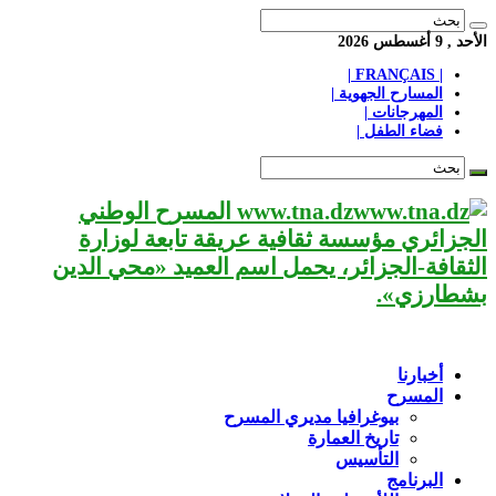
الأحد , 9 أغسطس 2026
| FRANÇAIS |
المسارح الجهوية |
المهرجانات |
فضاء الطفل |
www.tna.dz المسرح الوطني
الجزائري مؤسسة ثقافية عريقة تابعة لوزارة
الثقافة-الجزائر، يحمل اسم العميد «محي الدين
بشطارزي».
أخبارنا
المسرح
بيوغرافيا مديري المسرح
تاريخ العمارة
التأسيس
البرنامج