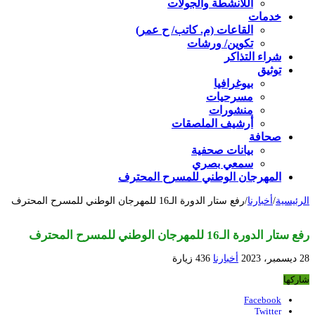
اللأنشطة والجولات
خدمات
القاعات (م. كاتب/ ح عمر)
تكوين/ ورشات
شراء التذاكر
توثيق
بيوغرافيا
مسرحيات
منشورات
أرشيف الملصقات
صحافة
بيانات صحفية
سمعي بصري
المهرجان الوطني للمسرح المحترف
الرئيسية
/
أخبارنا
/
رفع ستار الدورة الـ16 للمهرجان الوطني للمسرح المحترف
رفع ستار الدورة الـ16 للمهرجان الوطني للمسرح المحترف
28 ديسمبر، 2023
أخبارنا
436 زيارة
شاركها
Facebook
Twitter