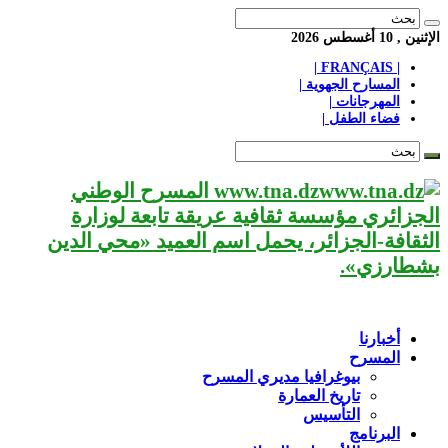
الإثنين , 10 أغسطس 2026
| FRANÇAIS |
المسارح الجهوية |
المهرجانات |
فضاء الطفل |
www.tna.dz المسرح الوطني
الجزائري مؤسسة ثقافية عريقة تابعة لوزارة
الثقافة-الجزائر، يحمل اسم العميد «محي الدين
بشطارزي».
أخبارنا
المسرح
بيوغرافيا مديري المسرح
تاريخ العمارة
التأسيس
البرنامج