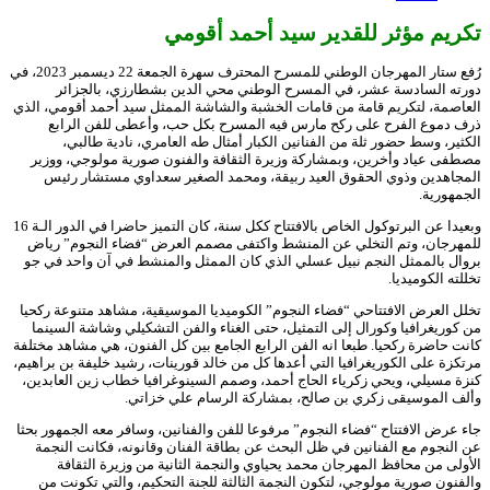
تكريم مؤثر للقدير سيد أحمد أقومي
رُفع ستار المهرجان الوطني للمسرح المحترف سهرة الجمعة 22 ديسمبر 2023، في
دورته السادسة عشر، في المسرح الوطني محي الدين بشطارزي، بالجزائر
العاصمة، لتكريم قامة من قامات الخشبة والشاشة الممثل سيد أحمد أقومي، الذي
ذرف دموع الفرح على ركح مارس فيه المسرح بكل حب، وأعطى للفن الرابع
الكثير، وسط حضور ثلة من الفنانين الكبار أمثال طه العامري، نادية طالبي،
مصطفى عياد وأخرين، وبمشاركة وزيرة الثقافة والفنون صورية مولوجي، ووزير
المجاهدين وذوي الحقوق العيد ربيقة، ومحمد الصغير سعداوي مستشار رئيس
الجمهورية.
وبعيدا عن البرتوكول الخاص بالافتتاح ككل سنة، كان التميز حاضرا في الدور الـة 16
للمهرجان، وتم التخلي عن المنشط واكتفى مصمم العرض “فضاء النجوم” رياض
بروال بالممثل النجم نبيل عسلي الذي كان الممثل والمنشط في آن واحد في جو
تخللته الكوميديا.
تخلل العرض الافتتاحي “فضاء النجوم” الكوميديا الموسيقية، مشاهد متنوعة ركحيا
من كوريغرافيا وكورال إلى التمثيل، حتى الغناء والفن التشكيلي وشاشة السينما
كانت حاضرة ركحيا. طبعا انه الفن الرابع الجامع بين كل الفنون، هي مشاهد مختلفة
مرتكزة على الكوريغرافيا التي أعدها كل من خالد قورينات، رشيد خليفة بن براهيم،
كنزة مسيلي، ويحي زكرياء الحاج أحمد، وصمم السينوغرافيا خطاب زين العابدين،
وألف الموسيقى زكري بن صالح، بمشاركة الرسام علي خزاتي.
جاء عرض الافتتاح “فضاء النجوم” مرفوعا للفن والفنانين، وسافر معه الجمهور بحثا
عن النجوم مع الفنانين في ظل البحث عن بطاقة الفنان وقانونه، فكانت النجمة
الأولى من محافظ المهرجان محمد يحياوي والنجمة الثانية من وزيرة الثقافة
والفنون صورية مولوجي، لتكون النجمة الثالثة للجنة التحكيم، والتي تكونت من