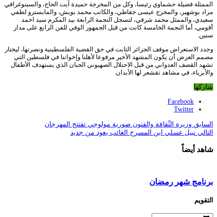
الممثلة فضيلة حشماوي رئيسا، وكل من المخرجة حميدة آيت الحاج، والسينوغرافي
مراد بوشهير، والمخرج عيسى جقاطي، والكاتب محمد بويش، والمايسترو لطفي
سعيدي، والممثل محمد شرقي، لتسجل النجمة الرابعة بيد المكرم سيد احمد
أقومي، أما النجمة الخامسة كانت من قبل الجمهور الوفي للفن الرابع على مدار
سنين.
وجدد الاستعراض موقف الجزائر الثابت في حق القضية الفلسطينية ونصرتها، ليختار
مصمم العرض أن يكون المشهد الأخير مرفوعا لأهلنا وإخواننا في فلسطين التي
تشهد القصف العدواني من قبل الاحتلال الصهيوني الجبان الذي يستهدف الأطفال
والأبرياء، في مشاهد تقشعر لها الأبدان.
شاركها
Facebook
Twitter
السابق
وزيرة الثّقافة والفنون صورية مولوجي تفتتح المهرجان
التالي
نبيل عسلي ابن المسرح الغائب يعود من جديد
شاهد أيضاً
برنامج شهر رمضان
التقويم