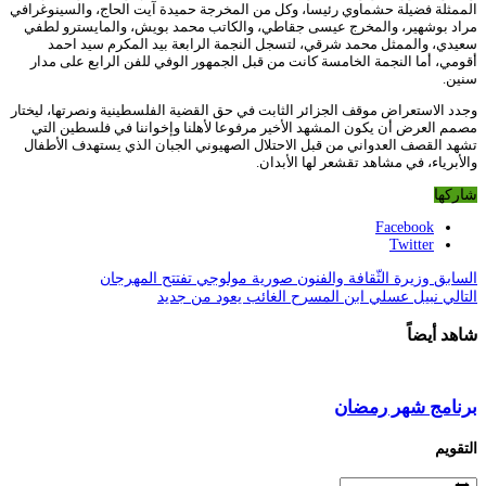
الممثلة فضيلة حشماوي رئيسا، وكل من المخرجة حميدة آيت الحاج، والسينوغرافي
مراد بوشهير، والمخرج عيسى جقاطي، والكاتب محمد بويش، والمايسترو لطفي
سعيدي، والممثل محمد شرقي، لتسجل النجمة الرابعة بيد المكرم سيد احمد
أقومي، أما النجمة الخامسة كانت من قبل الجمهور الوفي للفن الرابع على مدار
سنين.
وجدد الاستعراض موقف الجزائر الثابت في حق القضية الفلسطينية ونصرتها، ليختار
مصمم العرض أن يكون المشهد الأخير مرفوعا لأهلنا وإخواننا في فلسطين التي
تشهد القصف العدواني من قبل الاحتلال الصهيوني الجبان الذي يستهدف الأطفال
والأبرياء، في مشاهد تقشعر لها الأبدان.
شاركها
Facebook
Twitter
السابق
وزيرة الثّقافة والفنون صورية مولوجي تفتتح المهرجان
التالي
نبيل عسلي ابن المسرح الغائب يعود من جديد
شاهد أيضاً
برنامج شهر رمضان
التقويم