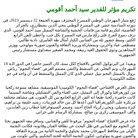
تكريم مؤثر للقدير سيد أحمد أقومي
رُفع ستار المهرجان الوطني للمسرح المحترف سهرة الجمعة 22 ديسمبر 2023، في
دورته السادسة عشر، في المسرح الوطني محي الدين بشطارزي، بالجزائر
العاصمة، لتكريم قامة من قامات الخشبة والشاشة الممثل سيد أحمد أقومي، الذي
ذرف دموع الفرح على ركح مارس فيه المسرح بكل حب، وأعطى للفن الرابع
الكثير، وسط حضور ثلة من الفنانين الكبار أمثال طه العامري، نادية طالبي،
مصطفى عياد وأخرين، وبمشاركة وزيرة الثقافة والفنون صورية مولوجي، ووزير
المجاهدين وذوي الحقوق العيد ربيقة، ومحمد الصغير سعداوي مستشار رئيس
الجمهورية.
وبعيدا عن البرتوكول الخاص بالافتتاح ككل سنة، كان التميز حاضرا في الدور الـة 16
للمهرجان، وتم التخلي عن المنشط واكتفى مصمم العرض “فضاء النجوم” رياض
بروال بالممثل النجم نبيل عسلي الذي كان الممثل والمنشط في آن واحد في جو
تخللته الكوميديا.
تخلل العرض الافتتاحي “فضاء النجوم” الكوميديا الموسيقية، مشاهد متنوعة ركحيا
من كوريغرافيا وكورال إلى التمثيل، حتى الغناء والفن التشكيلي وشاشة السينما
كانت حاضرة ركحيا. طبعا انه الفن الرابع الجامع بين كل الفنون، هي مشاهد مختلفة
مرتكزة على الكوريغرافيا التي أعدها كل من خالد قورينات، رشيد خليفة بن براهيم،
كنزة مسيلي، ويحي زكرياء الحاج أحمد، وصمم السينوغرافيا خطاب زين العابدين،
وألف الموسيقى زكري بن صالح، بمشاركة الرسام علي خزاتي.
جاء عرض الافتتاح “فضاء النجوم” مرفوعا للفن والفنانين، وسافر معه الجمهور بحثا
عن النجوم مع الفنانين في ظل البحث عن بطاقة الفنان وقانونه، فكانت النجمة
الأولى من محافظ المهرجان محمد يحياوي والنجمة الثانية من وزيرة الثقافة
والفنون صورية مولوجي، لتكون النجمة الثالثة للجنة التحكيم، والتي تكونت من