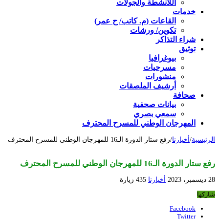
اللأنشطة والجولات
خدمات
القاعات (م. كاتب/ ح عمر)
تكوين/ ورشات
شراء التذاكر
توثيق
بيوغرافيا
مسرحيات
منشورات
أرشيف الملصقات
صحافة
بيانات صحفية
سمعي بصري
المهرجان الوطني للمسرح المحترف
الرئيسية
/
أخبارنا
/
رفع ستار الدورة الـ16 للمهرجان الوطني للمسرح المحترف
رفع ستار الدورة الـ16 للمهرجان الوطني للمسرح المحترف
28 ديسمبر، 2023
أخبارنا
435 زيارة
شاركها
Facebook
Twitter