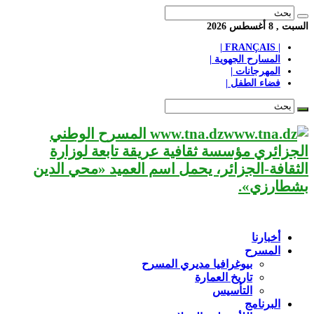
السبت , 8 أغسطس 2026
| FRANÇAIS |
المسارح الجهوية |
المهرجانات |
فضاء الطفل |
www.tna.dz المسرح الوطني
الجزائري مؤسسة ثقافية عريقة تابعة لوزارة
الثقافة-الجزائر، يحمل اسم العميد «محي الدين
بشطارزي».
أخبارنا
المسرح
بيوغرافيا مديري المسرح
تاريخ العمارة
التأسيس
البرنامج