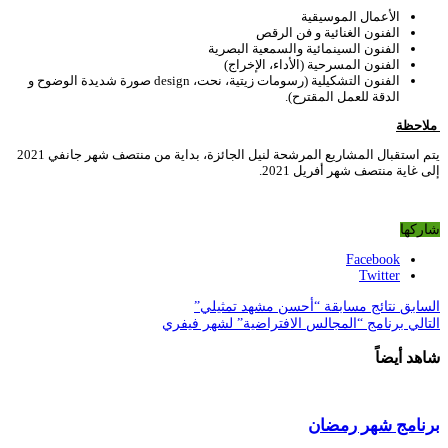
الأعمال الموسيقية
الفنون الغنائية و فن الرقص
الفنون السينمائية والسمعية البصرية
الفنون المسرحية (الأداء، الإخراج)
الفنون التشكيلية (رسومات زيتية، نحت، design صورة شديدة الوضوح و
الدقة للعمل المقترح).
ملاحظة
يتم استقبال المشاريع المرشحة لنيل الجائزة، بداية من منتصف شهر جانفي 2021
إلى غاية منتصف شهر أفريل 2021.
شاركها
Facebook
Twitter
السابق
نتائج مسابقة “أحسن مشهد تمثيلي”
التالي
برنامج “المجالس الافتراضية” لشهر فيفري
شاهد أيضاً
برنامج شهر رمضان