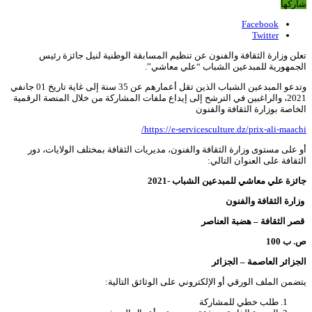
شاركها
Facebook
Twitter
تعلن وزارة الثقافة والفنون عن تنظيم المسابقة الوطنية لنيل جائزة رئيس
الجمهورية للمبدعين الشباب “علي معاشي”.
وتدعو المبدعين الشباب الذين تقل أعمارهم عن 35 سنة إلى غاية تاريخ 01 جانفي
2021، والراغبين في الترشح إلى إيداع ملفات المشاركة من خلال المنصة الرقمية
الخاصة بوزارة الثقافة والفنون
https://e-servicesculture.dz/prix-ali-maachi/
أو على مستوى وزارة الثقافة والفنون، مديريات الثقافة بمختلف الولايات، دور
الثقافة على العنوان التالي:
جائزة علي معاشي للمبدعين الشباب -2021
وزارة الثقافة والفنون
قصر
الثقافة – هضبة العناصر
ص. ب 100
الجزائر العاصمة – الجزائر
يتضمن الملف الورقي أو الإلكتروني على الوثائق التالية:
طلب خطي للمشاركة