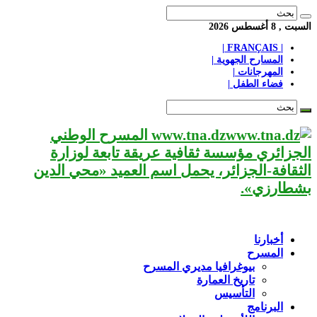
السبت , 8 أغسطس 2026
| FRANÇAIS |
المسارح الجهوية |
المهرجانات |
فضاء الطفل |
www.tna.dz المسرح الوطني
الجزائري مؤسسة ثقافية عريقة تابعة لوزارة
الثقافة-الجزائر، يحمل اسم العميد «محي الدين
بشطارزي».
أخبارنا
المسرح
بيوغرافيا مديري المسرح
تاريخ العمارة
التأسيس
البرنامج