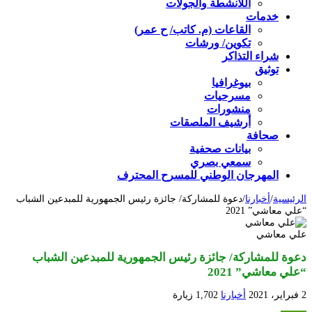
اللأنشطة والجولات
خدمات
القاعات (م. كاتب/ ح عمر)
تكوين/ ورشات
شراء التذاكر
توثيق
بيوغرافيا
مسرحيات
منشورات
أرشيف الملصقات
صحافة
بيانات صحفية
سمعي بصري
المهرجان الوطني للمسرح المحترف
الرئيسية
/
أخبارنا
/
دعوة للمشاركة/ جائزة رئيس الجمهورية للمبدعين الشباب
“علي معاشي” 2021
علي معاشي
دعوة للمشاركة/ جائزة رئيس الجمهورية للمبدعين الشباب
“علي معاشي” 2021
2 فبراير، 2021
أخبارنا
1,702 زيارة