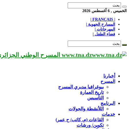
الخميس , 6 أغسطس 2026
| FRANÇAIS |
المسارح الجهوية |
المهرجانات |
فضاء الطفل |
www.tna.dz المسرح الوطني الجزائري مؤسسة ثقافية عريقة تابعة لوزارة الثقافة-الجزائر، يحمل اسم العميد «محي الدين بشطارزي».
أخبارنا
المسرح
بيوغرافيا مديري المسرح
تاريخ العمارة
التأسيس
البرنامج
اللأنشطة والجولات
خدمات
القاعات (م. كاتب/ ح عمر)
تكوين/ ورشات