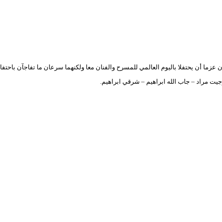
ان عزما أن يحتفلا باليوم العالمي للمسرح والفنان معا ولكنهما سرعان ما تفاجآ
ت مراد – جاب الله ابراهيم – شرقي ابراهيم.