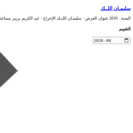
سليمـان اللــك
السنة : 2018 عنوان العرض : سليمـان اللــك الإخراج : عبد الكريم بريبر مساعد المخرج …
التقويم