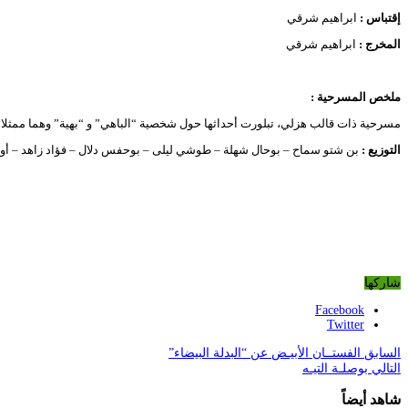
إقتباس :
ابراهيم شرقي
المخرج :
ابراهيم شرقي
ملخص المسرحية :
مسرحية ذات قالب هزلي، تبلورت أحداثها حول شخصية “الباهي” و “بهية” وهما ممثل
التوزيع :
بن شتو سماح – بوحال شهلة – طوشي ليلى – بوحفس دلال – فؤاد زاهد – أوجي
شاركها
Facebook
Twitter
السابق
الفستــان الأبيـض عن “البدلة البيضاء”
التالي
بوصلـة التيـه
شاهد أيضاً