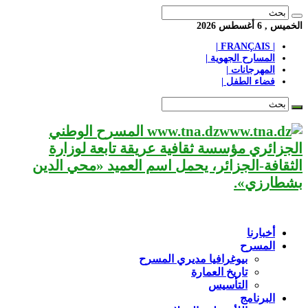
الخميس , 6 أغسطس 2026
| FRANÇAIS |
المسارح الجهوية |
المهرجانات |
فضاء الطفل |
www.tna.dz المسرح الوطني
الجزائري مؤسسة ثقافية عريقة تابعة لوزارة
الثقافة-الجزائر، يحمل اسم العميد «محي الدين
بشطارزي».
أخبارنا
المسرح
بيوغرافيا مديري المسرح
تاريخ العمارة
التأسيس
البرنامج