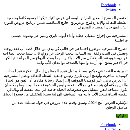
Facebook
Twitter
احتضن المسرح الصغير للجزائر الوسطى عرض “تيك تيكو” لجمعية كانفا وجمعية
الشعلة للثقافة والإبداع لبرج بوعريريج، خارج المنافسة ضمن برنامج عروض الدورة
الـ17 لمهرجان المسرح المحترف.
المسرحية من إخراج سفيان عطية وأداء أيوب ثايري ومنير عي وصوت عيسى
فراطسة.
تطرح المسرحية موضوع اجتماعي في قالب كوميدي من خلال قصة أب فقد زوجته
ويعيش في البيت رفقة ابنه الشاب، يبحث الرجل عن زواج ثان، بينما يبحث أيضا ابنه
عن زوجة ويعتقد للحظة كل من الأب والابن أنهما بصدد الزواج من المرأة ذاتها لكن
في الأخير يتضح أنها أرملة وابنتها بالصدفة تواعدان الأب وابنه.
تدور هذه القصة في ديكور بسيط يحاول عبره الممثلون إيصال الفكرة عبر لوحات
كوميدية ساخرة، وأوضح أيوب ثايري رئيس جمعية الشعلة للثقافة وبطل المسرحية
أن العرض يرمي عبر كوميديا الموقف إلى إيصال رسالة مفادها أن الفن هو الحياة
والفن يمكنه أن يتجسد في مجالات عدة، وليس الخشبة فقط، البيت أيضا يمكنه أن
يكون مساحة للفن للتقليل من ضغوطات الحياة خاصة في بيت تنقصه أم وبالتالي
تنقصه الحياة فيتخذ الأب وابنه من المواقف الهزلية سبيلا للتخفيف من قسوة الحياة.
للإشارة العرض أنتج 2024، وسبق وقدم عدة عروض في جولة شملت عدد من
مناطق الوطن.
شاركها
Facebook
Twitter