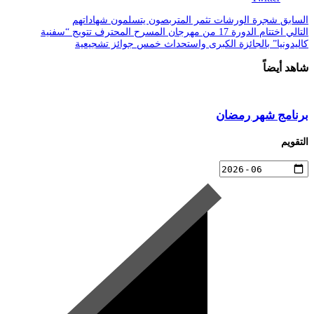
السابق
شجرة الورشات تثمر المتربصون يتسلمون شهاداتهم
التالي
اختتام الدورة 17 من مهرجان المسرح المحترف تتويج “سفنية
كاليدونيا” بالجائزة الكبرى واستحداث خمس جوائز تشجيعية
شاهد أيضاً
برنامج شهر رمضان
التقويم