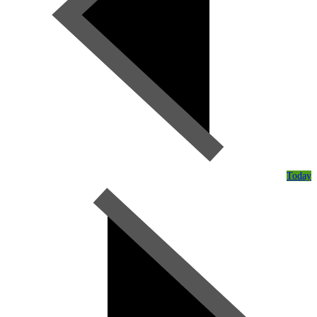
Today