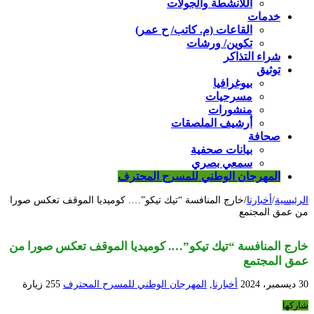
اللأنشطة والجولات
خدمات
القاعات (م. كاتب/ ح عمر)
تكوين/ ورشات
شراء التذاكر
توثيق
بيوغرافيا
مسرحيات
منشورات
أرشيف الملصقات
صحافة
بيانات صحفية
سمعي بصري
المهرجان الوطني للمسرح المحترف
الرئيسية
/
أخبارنا
/
خارج المنافسة “تيك تيكو”…. كوميديا الموقف تعكس صورا
من عمق المجتمع
خارج المنافسة “تيك تيكو”…. كوميديا الموقف تعكس صورا من
عمق المجتمع
30 ديسمبر، 2024
أخبارنا
,
المهرجان الوطني للمسرح المحترف
255 زيارة
شاركها