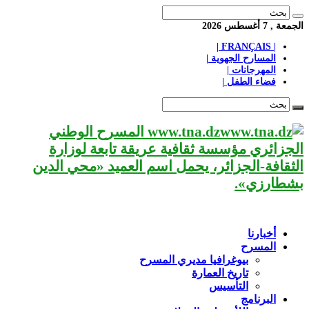
الجمعة , 7 أغسطس 2026
| FRANÇAIS |
المسارح الجهوية |
المهرجانات |
فضاء الطفل |
www.tna.dz المسرح الوطني
الجزائري مؤسسة ثقافية عريقة تابعة لوزارة
الثقافة-الجزائر، يحمل اسم العميد «محي الدين
بشطارزي».
أخبارنا
المسرح
بيوغرافيا مديري المسرح
تاريخ العمارة
التأسيس
البرنامج