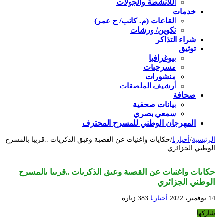
اللأنشطة والجولات
خدمات
القاعات (م. كاتب/ ح عمر)
تكوين/ ورشات
شراء التذاكر
توثيق
بيوغرافيا
مسرحيات
منشورات
أرشيف الملصقات
صحافة
بيانات صحفية
سمعي بصري
المهرجان الوطني للمسرح المحترف
الرئيسية
/
أخبارنا
/
حكايات واغنيات عن القصبة وعبق الذكريات ..قريبا بالمسرح
الوطني الجزائري
حكايات واغنيات عن القصبة وعبق الذكريات ..قريبا بالمسرح
الوطني الجزائري
14 نوفمبر، 2022
أخبارنا
383 زيارة
شاركها