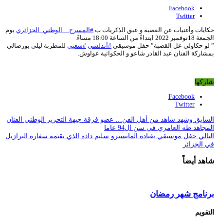
Facebook
Twitter
حكايات وأغنيات عن القصبة و عبق الذكريات ب
#المسرح__الوطني_الجزائري
يوم
الجمعة 18نوفمبر 2022 ابتداءً من الساعة 18:00 مساءً.
” لو حكاولي عل القصبة” حفل موسيقي
#أندلسي
#شعبي
للمطربة ليلى بورصالي
بمشاركة الفنان عبد القادر شاعو و الحكواتية عواوش.
شاركها
Facebook
Twitter
السابق
وشهد شاهد من أهل الفن… عضو فرقة جبهة التحرير الوطني الفنان
المجاهد طه العامري في سن ال94 عاما
التالي
حفل موسيقي بقيادة المايسترو سليم دادة الذي تقيمه سفارة البرازيل
في الجزائر
شاهد أيضاً
برنامج شهر رمضان
التقويم