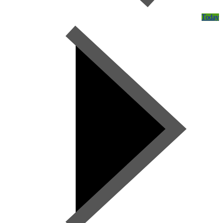
Today