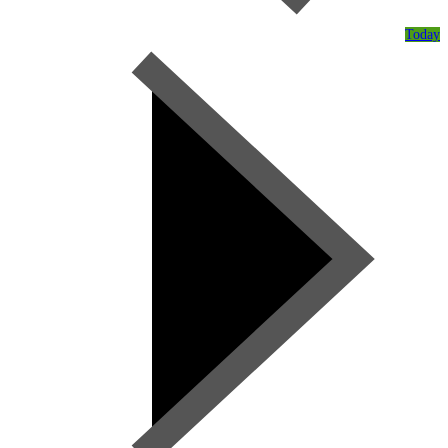
Today