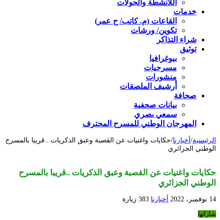
اللأنشطة والجولات
خدمات
القاعات (م. كاتب/ ح عمر)
تكوين/ ورشات
شراء التذاكر
توثيق
بيوغرافيا
مسرحيات
منشورات
أرشيف الملصقات
صحافة
بيانات صحفية
سمعي بصري
المهرجان الوطني للمسرح المحترف
الرئيسية
/
أخبارنا
/
حكايات واغنيات عن القصبة وعبق الذكريات ..قريبا بالمسرح
الوطني الجزائري
حكايات واغنيات عن القصبة وعبق الذكريات ..قريبا بالمسرح
الوطني الجزائري
14 نوفمبر، 2022
أخبارنا
383 زيارة
شاركها