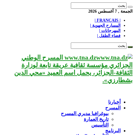
الجمعة , 7 أغسطس 2026
| FRANÇAIS |
المسارح الجهوية |
المهرجانات |
فضاء الطفل |
www.tna.dz المسرح الوطني
الجزائري مؤسسة ثقافية عريقة تابعة لوزارة
الثقافة-الجزائر، يحمل اسم العميد «محي الدين
بشطارزي».
أخبارنا
المسرح
بيوغرافيا مديري المسرح
تاريخ العمارة
التأسيس
البرنامج