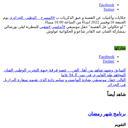
Facebook
Twitter
حكايات وأغنيات عن القصبة و عبق الذكريات ب
#المسرح__الوطني_الجزائري
يوم
الجمعة 18نوفمبر 2022 ابتداءً من الساعة 18:00 مساءً.
” لو حكاولي عل القصبة” حفل موسيقي
#أندلسي
#شعبي
للمطربة ليلى بورصالي
بمشاركة الفنان عبد القادر شاعو و الحكواتية عواوش.
شاركها
Facebook
Twitter
السابق
وشهد شاهد من أهل الفن… عضو فرقة جبهة التحرير الوطني الفنان
المجاهد طه العامري في سن ال94 عاما
التالي
حفل موسيقي بقيادة المايسترو سليم دادة الذي تقيمه سفارة البرازيل
في الجزائر
شاهد أيضاً
برنامج شهر رمضان
التقويم