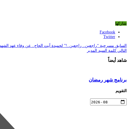
شاركها
Facebook
Twitter
السابق
مسرحية “راجعين.. راجعين..!” لحميدة آيت الحاج.. عن وفاء عهد الشهد
التالي
كلمة السيد المدير
شاهد أيضاً
برنامج شهر رمضان
التقويم