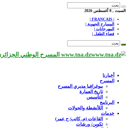
السبت , 8 أغسطس 2026
| FRANÇAIS |
المسارح الجهوية |
المهرجانات |
فضاء الطفل |
www.tna.dz المسرح الوطني الجزائري مؤسسة ثقافية عريقة تابعة لوزارة الثقافة-الجزائر، يحمل اسم العميد «محي الدين بشطارزي».
أخبارنا
المسرح
بيوغرافيا مديري المسرح
تاريخ العمارة
التأسيس
البرنامج
اللأنشطة والجولات
خدمات
القاعات (م. كاتب/ ح عمر)
تكوين/ ورشات