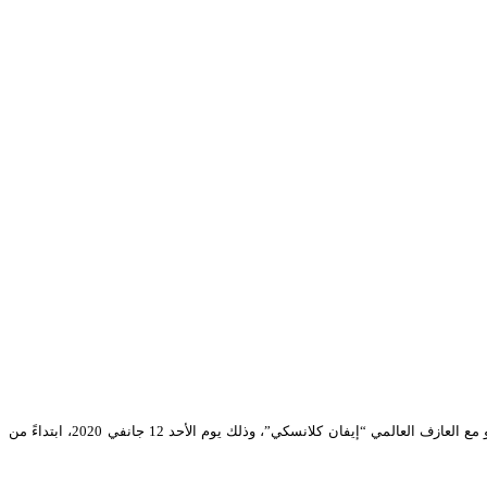
تنظم سفارة جمهورية التشيك بالجزائر وبالتعاون مع المسرح الوطني الجزائري وتحت رعاية وزارة الثقافة، ببناية “محي الدين بشطارزي”، حفلا موسيقيا على آلة البيانو مع العازف العالمي “إيفان كلانسكي”، وذلك يوم الأحد 12 جانفي 2020، ابتداءً من