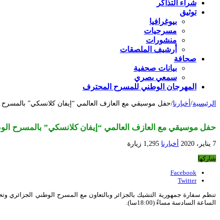
شراء التذاكر
توثيق
بيوغرافيا
مسرحيات
منشورات
أرشيف الملصقات
صحافة
بيانات صحفية
سمعي بصري
المهرجان الوطني للمسرح المحترف
الرئيسية
/
أخبارنا
/
حفل موسيقي مع العازف العالمي “إيفان كلانسكي” بالمسرح 
حفل موسيقي مع العازف العالمي “إيفان كلانسكي” بالمسرح الو
7 يناير، 2020
أخبارنا
1,295 زيارة
شاركها
Facebook
Twitter
الساعة السادسة مساءً (18:00سا).