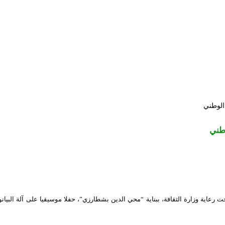
الوطني
طني