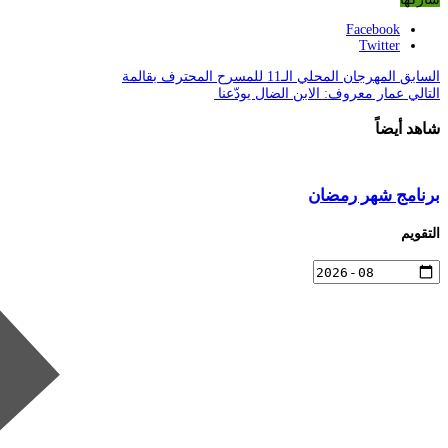
Facebook
Twitter
السابق
المهرجان المحلي الـ11 للمسرح المحترف بقالمة
التالي
عمار معروف: الابن الضال يودّعنا
شاهد أيضاً
برنامج شهر رمضان
التقويم