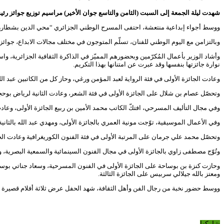
شهدت ليلة الجمعة إلى السبت (الثامن والتاسع جوان الأخير) مراسيم توزيع جوائز رئيس
ووسط أجواء إبداعية منتعشة، احتفى المسرح الوطني الجزائري “محي الدين بشطارزي” ب
وبالتزامن مع اليوم الوطني للفنان، تسلّم المتوجون في مختلف مجالات الابداع، جوائ
وأشاد الوزير بأعمال المُكرّمين وبحضورهم المميّز في الذاكرة الثقافية الجزائرية، واس
نوارة جائزتها بنفسها وقد عبرت عن امتنانها بهذا التكريم.
وعادت الجائزة الأولى في فئة الرواية لعبد المؤمن ورغي، وحاز كل من الكاتبين عبد الل
وتحصّل عصام بن شلال على الجائزة الأولى في فئة الشعر، وعادت الثانية لرياض بوحجي
وفي مجال التأليف المسرحي، افتكّ الكاتب محمد الأمين بن ربيع الجائزة الأولى، وعادت 
وفي الأعمال الموسيقية، توّجت مونية العمري بالجائزة الأولى، ومهدي عبد الله بالثانية،
وتحصّل محمد علي جرمان على المرتبة الأولى في فئة الفنون الكوريغرافية وعادت الجائ
وتُوّج مصطفى زاوي بالجائزة الأولى في مجال الفنون السينمائية والسمعية البصرية، وعب
وحازت كنزة بن بوساحة على الجائزة الأولى في الفنون المسرحية، وسعاد جناتي بوسهلة عل
ومعتز بالله جيلالي سربيس على الجائزة الثالثة.
ووسط حضور نخبة من رجال الفن وأهل الثقافة، شهد الحفل عرض ثلاثة أفلام قصيرة من
شاركها