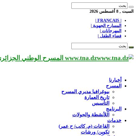
السبت , 8 أغسطس 2026
| FRANÇAIS |
المسارح الجهوية |
المهرجانات |
فضاء الطفل |
www.tna.dz المسرح الوطني الجزائري مؤسسة ثقافية عريقة تابعة لوزارة الثقافة-الجزائر، يحمل اسم العميد «محي الدين بشطارزي».
أخبارنا
المسرح
بيوغرافيا مديري المسرح
تاريخ العمارة
التأسيس
البرنامج
اللأنشطة والجولات
خدمات
القاعات (م. كاتب/ ح عمر)
تكوين/ ورشات