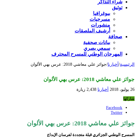
شراء التذاكر
توثيق
بيوغرافيا
مسرحيات
منشورات
أرشيف الملصقات
صحافة
بيانات صحفية
سمعي بصري
المهرجان الوطني للمسرح المحترف
الرئيسية
/
أخبارنا
/
جوائز علي معاشي 2018: عرس بهي الألوان
جوائز علي معاشي 2018: عرس بهي الألوان
26 يوليو، 2018
أخبارنا
2,438 زيارة
شاركها
Facebook
Twitter
جوائز علي معاشي 2018: عرس بهي الألوان
المسرح الوطني الجزائري قبلة متجددة لفرسان الإبداع