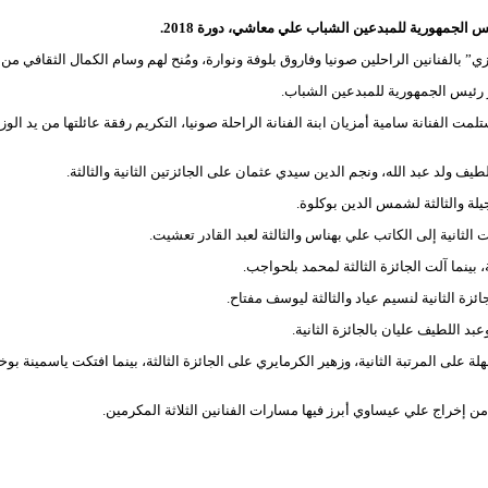
 الجمهورية للمبدعين الشباب علي معاشي، دورة 2018.
الفنانين الراحلين صونيا وفاروق بلوفة ونوارة، ومُنح لهم وسام الكمال الثقافي من ق
ز رئيس الجمهورية للمبدعين الشباب.
تلمت الفنانة سامية أمزيان ابنة الفنانة الراحلة صونيا، التكريم رفقة عائلتها من يد ا
طيف ولد عبد الله، ونجم الدين سيدي عثمان على الجائزتين الثانية والثالثة.
لة والثالثة لشمس الدين بوكلوة.
الثانية إلى الكاتب علي بهناس والثالثة لعبد القادر تعشيت.
 بينما آلت الجائزة الثالثة لمحمد بلحواجب.
زة الثانية لنسيم عياد والثالثة ليوسف مفتاح.
د اللطيف عليان بالجائزة الثانية.
ى المرتبة الثانية، وزهير الكرمايري على الجائزة الثالثة، بينما افتكت ياسمينة بوخار
 إخراج علي عيساوي أبرز فيها مسارات الفنانين الثلاثة المكرمين.