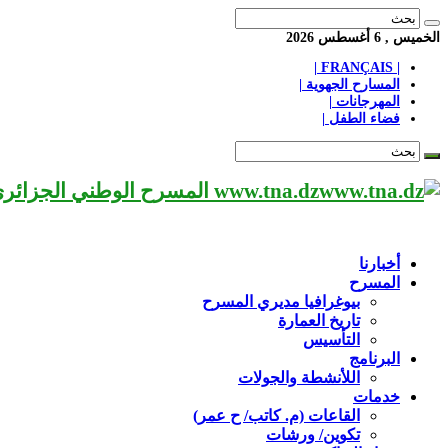
الخميس , 6 أغسطس 2026
| FRANÇAIS |
المسارح الجهوية |
المهرجانات |
فضاء الطفل |
www.tna.dz المسرح الوطني الجزائري مؤسسة ثقافية عريقة تابعة لوزارة الثقافة-الجزائر، يحمل اسم العميد «محي الدين بشطارزي».
أخبارنا
المسرح
بيوغرافيا مديري المسرح
تاريخ العمارة
التأسيس
البرنامج
اللأنشطة والجولات
خدمات
القاعات (م. كاتب/ ح عمر)
تكوين/ ورشات