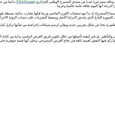
 وناقد مسرحي) عددا من منتدى المسرح الوطني الجزائري
(TNA Forum)
داعيا من خل
 لدرجة أنها اليوم ثقافة عامة عالميا وعربيا…
ما (المسرح)، إذ بدأ مع تسعينات القرن الماضي وربما قبلها بتجارب بدائية بسيطة بل
تكثيف الصورة الباذخ الذي يخدش الدراما الأصل وينشط البصريات على حساب الرؤية الاخ
لمعاصرة بحثا عن شكل تجريبي جديد ومغاير لرسم صياغات إخراجية من شأنها تزلزل كي
والتأطير، بل في كيفية تأصيلها من خلال تكوين فريق العرض الرقمي بداية من كتابة الن
كما رأى فيها البعض أهمية بالغة في نجاح العرض المسرحي، وعلى أنها قيمة جوهرية حت