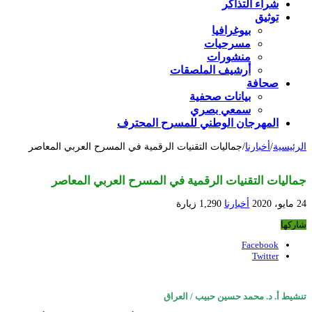
شراء التذاكر
توثيق
بيوغرافيا
مسرحيات
منشورات
أرشيف الملصقات
صحافة
بيانات صحفية
سمعي بصري
المهرجان الوطني للمسرح المحترف
الرئيسية
/
أخبارنا
/
جماليات التقنيات الرقمية في المسرح العربي المعاصر
جماليات التقنيات الرقمية في المسرح العربي المعاصر
24 مايو، 2020
أخبارنا
1,290 زيارة
شاركها
Facebook
Twitter
تنشيط أ. د. محمد حسين حبيب / العراق