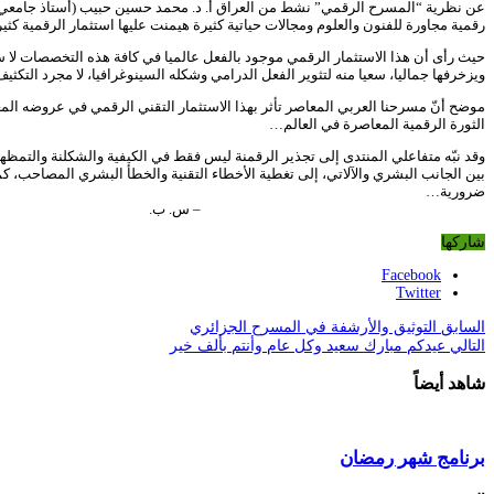
عن نظرية “المسرح الرقمي” نشط من العراق أ. د. محمد حسين حبيب (أستاذ جامعي
رقمية مجاورة للفنون والعلوم ومجالات حياتية كثيرة هيمنت عليها استثمار الرقمية كثيرا
حيث رأى أن هذا الاستثمار الرقمي موجود بالفعل عالميا في كافة هذه التخصصات لا سي
ويزخرفها جماليا، سعيا منه لتثوير الفعل الدرامي وشكله السينوغرافيا، لا مجرد ال
موضح أنّ مسرحنا العربي المعاصر تأثر بهذا الاستثمار التقني الرقمي في عروضه ا
الثورة الرقمية المعاصرة في العالم…
وقد نبّه متفاعلي المنتدى إلى تجذير الرقمنة ليس فقط في الكيفية والشكلنة والتمظهر 
بين الجانب البشري والآلاتي، إلى تغطية الأخطاء التقنية والخطأ البشري المصاحب، 
ضرورية…
– س. ب.
شاركها
Facebook
Twitter
السابق
التوثيق والأرشفة في المسرح الجزائري
التالي
عيدكم مبارك سعيد وكل عام وأنتم بألف خير
شاهد أيضاً
برنامج شهر رمضان