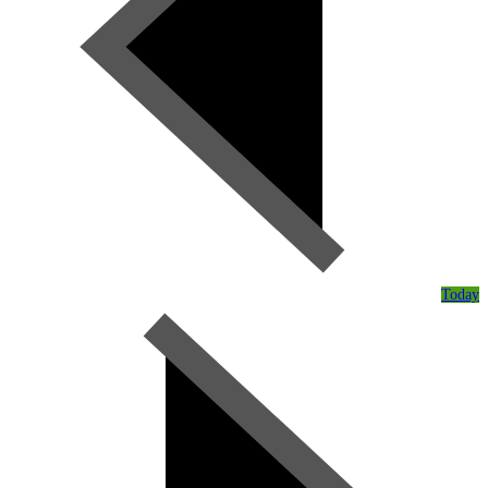
Today