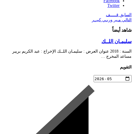
Facebook
Twitter
السابق
قـــــف
التالي
مـير وربـي كبيــر
شاهد أيضاً
سليمـان اللــك
السنة : 2018 عنوان العرض : سليمـان اللــك الإخراج : عبد الكريم بريبر
مساعد المخرج …
التقويم