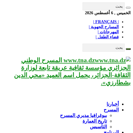
الخميس , 6 أغسطس 2026
| FRANÇAIS |
المسارح الجهوية |
المهرجانات |
فضاء الطفل |
www.tna.dz المسرح الوطني
الجزائري مؤسسة ثقافية عريقة تابعة لوزارة
الثقافة-الجزائر، يحمل اسم العميد «محي الدين
بشطارزي».
أخبارنا
المسرح
بيوغرافيا مديري المسرح
تاريخ العمارة
التأسيس
البرنامج