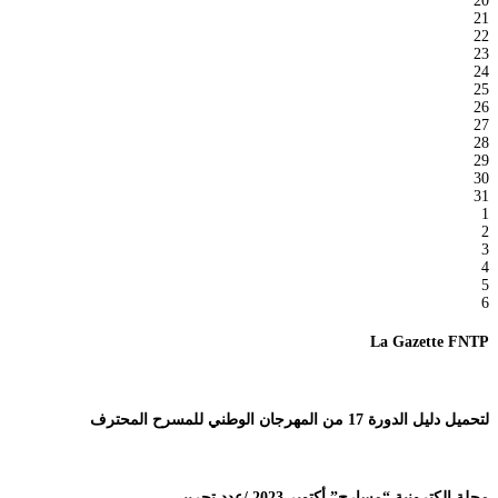
20
21
22
23
24
25
26
27
28
29
30
31
1
2
3
4
5
6
La Gazette FNTP
لتحميل دليل الدورة 17 من المهرجان الوطني للمسرح المحترف
مجلة إلكترونية “مسارح” أكتوبر 2023 /عدد تجريبي