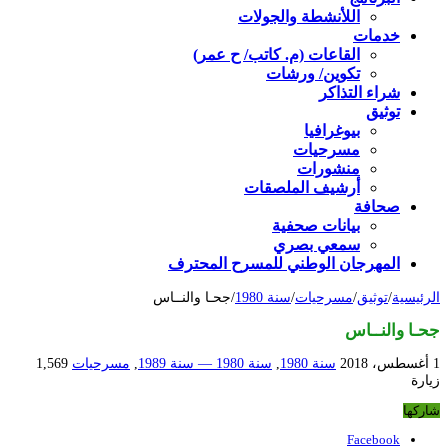
اللأنشطة والجولات
خدمات
القاعات (م. كاتب/ ح عمر)
تكوين/ ورشات
شراء التذاكر
توثيق
بيوغرافيا
مسرحيات
منشورات
أرشيف الملصقات
صحافة
بيانات صحفية
سمعي بصري
المهرجان الوطني للمسرح المحترف
الرئيسية
/
توثيق
/
مسرحيات
/
سنة 1980
/
جحـا والنــاس
جحـا والنــاس
1 أغسطس، 2018
سنة 1980
,
سنة 1980 — سنة 1989
,
مسرحيات
1,569
زيارة
شاركها
Facebook