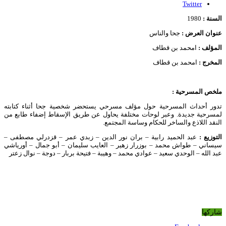
Twitter
السنة :
1980
عنوان العرض :
جحا والناس
المؤلف :
امحمد بن قطاف
المخرج :
امحمد بن قطاف
ملخص المسرحية :
تدور أحداث المسرحية حول مؤلف مسرحي يستحضر شخصية جحا أثناء كتابته
لمسرحية جديدة. وعبر لوحات مختلفة يحاول عن طريق الإسقاط إضفاء طابع من
النقد اللاذع والساخر للحكام وساسة المجتمع.
التوزيع :
عبد الحميد رابية – بران نور الدين – زبدي عمر – قزدرلي مصطفى –
سيساني – طواش محمد – بوزرار زهير – العايب سليمان – أبو جمال – أورياشي
عبد الله – الوحدي سعيد – عوادي محمد – وهيبة – فتيحة بربار – دوجة – نوال زعتر
شاركها