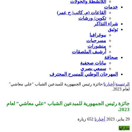
اللأنشطة والجولات
خدمات
القاعات (م. كاتب/ ح عمر)
تكوين/ ورشات
شراء التذاكر
توثيق
بيوغرافيا
مسرحيات
منشورات
أرشيف الملصقات
صحافة
بيانات صحفية
سمعي بصري
المهرجان الوطني للمسرح المحترف
الرئيسية
/
أخبارنا
/
جائزة رئيس الجمهورية للمبدعين الشباب “علي معاشي”
لعام 2023.
جائزة رئيس الجمهورية للمبدعين الشباب “علي معاشي” لعام
2023.
29 يناير، 2023
أخبارنا
652 زيارة
شاركها