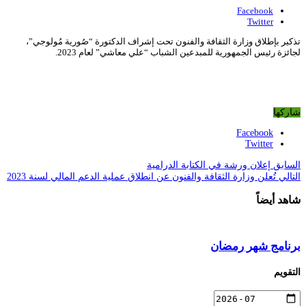
Facebook
Twitter
تذكير بإطلاق وزارة الثقافة والفنون تحت إشراف الدكتورة “صُورية مُولوجي”،
لجائزة رئيس الجمهورية للمبدعين الشباب “علي معاشي” لعام 2023.
شاركها
Facebook
Twitter
السابق
إعلان ورشة في الكتابة الدرامية
التالي
تُعلن وزارة الثقافة والفنون عن انطلاق عملية الدعم المالي لسنة 2023
شاهد أيضاً
برنامج شهر رمضان
التقويم