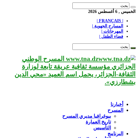
الخميس , 6 أغسطس 2026
| FRANÇAIS |
المسارح الجهوية |
المهرجانات |
فضاء الطفل |
www.tna.dz المسرح الوطني
الجزائري مؤسسة ثقافية عريقة تابعة لوزارة
الثقافة-الجزائر، يحمل اسم العميد «محي الدين
بشطارزي».
أخبارنا
المسرح
بيوغرافيا مديري المسرح
تاريخ العمارة
التأسيس
البرنامج