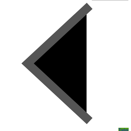
Today