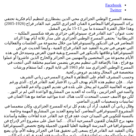
Facebook
Twitter
يستعد المسرح الوطني الجزائري محي الدين بشطارزي لتنظيم أيام فكرية تحتفي
برائد السينوغرافيا المعاصرة الفنان الجزائري الكبير عبد القادر فراح (1926-2005)
وهذا خلال الفترة الممتدة ما بين 13-15 مارس المقبل.
تحت عنوان “عبد القادر فرح، سينوغرافي جزائري بفرقة شكسبير الملكية –
البريطانية” يحتفي المسرح الوطني الجزائري على مدار ثلاثة أيام بهذا الرائد
المعاصر في فن الديكور والسينوغرافيا من خلال مجموعة من الجلسات والفعاليات
التي تغوص في تجربة الفقيد عبد القادر فراح الفنية ، وأيضا الحديث عن فن
السينوغرافيا وعلاقتها بالديكور في المسرح وبقية فنون العرض وسيتدخل في هذه
الأيام مجموعة من المختصين والمهنيين من الجزائر والخارج الذين عاشروا أو عملوا
مع فراح ، هذا بالإضافة الى تنظيم معرض يتضمن تصاميم مختلفة التي أنتجت في
المسرح الوطني الجزائري منذ عام 1963 الى غاية اليوم ، كما ستقام ورشات
متخصصة في المجال وتقديم عروض ركحية.
وحسب المشرف العام على التظاهرة المخرج المسرحي زياني الشريف
عياد….فإن تنظيم هذه الأيام يهدف الى رد الاعتبار لعبد القادر فراح ، الذي ورغم
شهرته العالمية الكبيرة لم يبخل على بلده في تقديم العون والدعم للفنانين
والمبدعين الجزائريين ، وكانت له العديد من المشاريع الواعدة التي لم تر النور ..
لكن مع الأسف حسب المتحدث كانت هناك عدة مواعيد ضائعة مع هذا الفنان في
ثمانينيات وتسعينيات القرن الماضي.
وقال زياني أن الفقيد، أراد أن يقدم كل تراثه للمسرح الجزائري، وكان منغمسا في
المشروع السينوغرافي المعاصر، كما وضع العديد من المشاريع المهمة وخاصة
بالنسبة للتكوين في الميدان حيث عقد فراح عبد القادر عدة لقاءات بطلبة وأساتذة
معهد برج الكيفان للفنون المسرحية آنذاك …كما عمل على مشروع آخر لإدراج فن
السينوغرافيا في المدرسة الوطنية العليا للفنون الجميلة وفتح تخصص السينوغرافيا.
وكان الفقيد عبد القادر فراح يسعى إلى تحقيق هذا في الجزائر وطنه الأم، وأن يضع
تجاربه وأعماله وخبرته لفائدة فناني بلده، وبالمناسبة فقد أهدى فراح تراثه الكبير