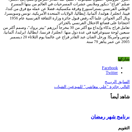
صمّم “فراح” ديكور وملابس عشرات المسرحيات في العالم من بينها المسرح
الوطني الفرنسي بستراسبورغ وفرقة مكسيكية، فضلا عن عمله مع فرق من كندا،
فيينا، انجلترا، هولندا، ألمانيا، إيطاليا، الولايات المتحدة الأمريكية، تونس وسويسرا،
ونال أكبر الجوائز، علما أنّه رفض قبول جائزة وزارة الثقافة الفرنسية عام 1956
احتجاجا على فضائع الاحتلال الفرنسي بالجزائر.
تعامل فراح بذكاء وإبداع مع أكثر من 30 مخرجا أبرزهم “بيتر بروك”، وصمم أكثر من
سبعين لوحة سينوغرافية في عدة دول منها: انجلترا، فرنسا، ايطاليا، ايرلندا، ألمانيا،
تونس وأمريكا. ورحل الفنان عبد القادر فراح عن عالمنا يوم الثلاثاء 20 ديسمبر
2005 عن عمر يناهز 79 سنة.
شاركها
Facebook
Twitter
السابق
الريـــح
التالي
جائزة “علي معاشي” للمبدعين الشباب
شاهد أيضاً
برنامج شهر رمضان
التقويم