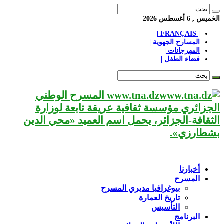
الخميس , 6 أغسطس 2026
| FRANÇAIS |
المسارح الجهوية |
المهرجانات |
فضاء الطفل |
www.tna.dz المسرح الوطني
الجزائري مؤسسة ثقافية عريقة تابعة لوزارة
الثقافة-الجزائر، يحمل اسم العميد «محي الدين
بشطارزي».
أخبارنا
المسرح
بيوغرافيا مديري المسرح
تاريخ العمارة
التأسيس
البرنامج