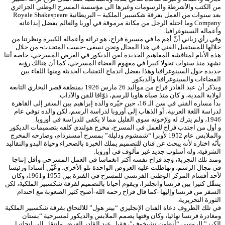
من الكتب والأشرطة والرسومات وغيرها الى مؤسسة المسرح الوطني الجزائري
بعد سنوات من العمل بفرقة شكسبير الملكية – البريطانية Royale Shakespeare
Company وما احتله الرجل من مكانة مرموقة في أوربا والعالم بفضل إبداعاته
وأعماله السينوغرافيا.
وفي رأي زياني أنّ أهم ما في مسيرة فراح، هو تراثه وأعماله الكبيرة ونظرتنا من
خلالها للمستقبل الفني في هذا المجال ونحن نسعى -حسب المتحدث- من خلال
هذه الأيام لمناقشة المفاهيم الجديدة لفن الديكور في العرض المسرحي، خاصة أننا
نشهد منذ سنوات تحولا كبيرا في مفهوم الفضاء المسرحي، كما أن هنالك رؤية
جديدة حول السينوغرافيا وهذا بفضل اندماج التقنيات الحديثة ومنها اللقاء بين
الفضاءات والسينوغرافيا والديكور.
ويذكر أن عبد القادر فراح من مواليد 26 مارس 1926 بمنطقة قصر البخاري التابعة
لولاية المدية، و كان منذ صباه هاويا للرسم، ذوّاقا للفن والآداب.
بدأ مساره الفني في سن الـ 16، حين خيّره والده إبراهيم بين السفر إلى القاهرة
لدراسة اللغة العربية، أو الذهاب إلى أوروبا لدراسة الرسم، لكن والده توفي عام
1946، ولم يترك له ولإخوته سوى القليل مما لا يكفي للدراسة في أوروبا.
و أول من اجتذب فراح للعمل في المسرح، مخرج هولندي كلفه بتصميمات الديكور
والملابس عام 1952 لأوبرا “شمشوم ودليلة” بمسرح أمستردام، وصارحه المخرج
بأنّه اختاره لأنه يبحث عن فنان للتصميم يملك الخبرة بالصحراء وحياة البدو والتقاليد
الشرقية، وله أسلوب جديد غير مألوف في أوروبا.
ومنذ تلك التجربة، وجد فراح نفسه أكثر انغماسا في العمل المسرحي وأقل إنتاجا
في مجال الرسم، وتهاطلت عليه العروض الواحدة تلو الأخرى، وعُيّن أستاذا ورئيسا
لأحد أقسام المركز الوطني الفرنسي للمسرح في الفترة بين 1955 و1961، وكان
يتنقّل كثيرا بين فرنسا وانجلترا، ويقوم أحيانا بالتصميم لفرقة شكسبير الملكية، لكن
السفر من فرنسا وإليها -كما قال فراح رحمه الله-أصبح كثير الصعوبة مع احتدام
الثورة التحريرية.
في تلك الظروف دعاه الفنان الإنجليزي “بيتر هول” للالتحاق بفرقة شكسبير الملكية
ومغادرة فرنسا نهائيا، وكان وقتها يصمم الملابس والديكور لمسرحية “بستان
الكرز” للروسي “أنطون تشيخوف”، فقبل عبد القادر العرض وانتقل إلى انجلترا.