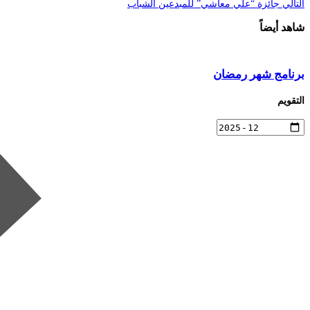
التالي
جائزة “علي معاشي” للمبدعين الشباب
شاهد أيضاً
برنامج شهر رمضان
التقويم