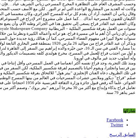
وحسب المشرف العام على التظاهرة المخرج المسرحي زياني الشريف عياد….فإن تنظيم هذه
وكانت له العديد من المشاريع الواعدة التي لم تر النور .. لكن مع الأسف حسب المتح
وقال زياني أن الفقيد، أراد أن يقدم كل تراثه للمسرح الجزائري، وكان منغمسا في ا
الكيفان للفنون المسرحية آنذاك …كما عمل على مشروع آخر لإدراج فن السينوغرافيا 
وكان الفقيد عبد القادر فراح يسعى إلى تحقيق هذا في الجزائر وطنه الأم، وأن يضع ت
سنوات من العمل بفرقة شكسبير الملكية – البريطانية Royale Shakespeare Company وما احتله الرجل من مكانة مرموقة في أوربا والعالم بفضل إبداعاته وأعماله السينوغرافيا.
وفي رأي زياني أنّ أهم ما في مسيرة فراح، هو تراثه وأعماله الكبيرة ونظرتنا من خ
سنوات تحولا كبيرا في مفهوم الفضاء المسرحي، كما أن هنالك رؤية جديدة حول السينوغر
ويذكر أن عبد القادر فراح من مواليد 26 مارس 1926 بمنطقة قصر البخاري التابعة لولاية المدية، و كان منذ صباه هاويا للرسم، ذوّاقا للفن والآداب.
بدأ مساره الفني في سن الـ 16، حين خيّره والده إبراهيم بين السفر إلى القاهرة لدراسة اللغة العربية، أو الذهاب إلى أوروبا لدراسة الرسم، لكن والده توفي عام 1946، ولم يترك له ولإخوته سوى القليل مما لا يكفي للدراسة في أوروبا.
وله أسلوب جديد غير مألوف في أوروبا.
بين فرنسا وانجلترا، ويقوم أحيانا بالتصميم لفرقة شكسبير الملكية، لكن السفر من فرنس
في تلك الظروف دعاه الفنان الإنجليزي “بيتر هول” للالتحاق بفرقة شكسبير الملكية و
صمّم “فراح” ديكور وملابس عشرات المسرحيات في العالم من بينها المسرح الوطني الفر
الجوائز، علما أنّه رفض قبول جائزة وزارة الثقافة الفرنسية عام 1956 احتجاجا على فضائع الاحتلال الفرنسي بالجزائر.
عمر يناهز 79 سنة.
شاركها
Facebook
Twitter
السابق
الريـــح