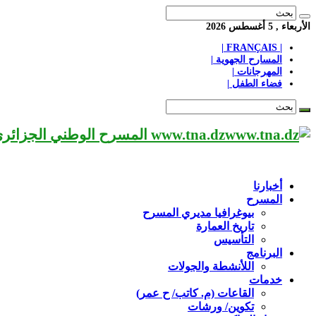
الأربعاء , 5 أغسطس 2026
| FRANÇAIS |
المسارح الجهوية |
المهرجانات |
فضاء الطفل |
www.tna.dz المسرح الوطني الجزائري مؤسسة ثقافية عريقة تابعة لوزارة الثقافة-الجزائر، يحمل اسم العميد «محي الدين بشطارزي».
أخبارنا
المسرح
بيوغرافيا مديري المسرح
تاريخ العمارة
التأسيس
البرنامج
اللأنشطة والجولات
خدمات
القاعات (م. كاتب/ ح عمر)
تكوين/ ورشات