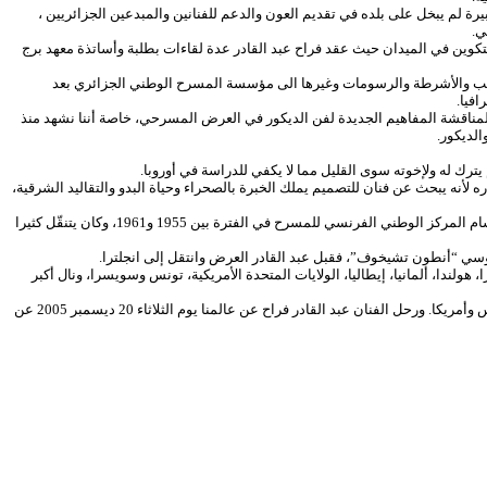
ة لم يبخل على بلده في تقديم العون والدعم للفنانين والمبدعين الجزائريين ،
ي.
تكوين في الميدان حيث عقد فراح عبد القادر عدة لقاءات بطلبة وأساتذة معهد برج
ن الكتب والأشرطة والرسومات وغيرها الى مؤسسة المسرح الوطني الجزائري بعد
 لمناقشة المفاهيم الجديدة لفن الديكور في العرض المسرحي، خاصة أننا نشهد منذ
الديكور.
ليلة” بمسرح أمستردام، وصارحه المخرج بأنّه اختاره لأنه يبحث عن فنان للتصميم يملك الخبرة بالصحراء وحياة البدو والتقاليد الشرقية،
ومنذ تلك التجربة، وجد فراح نفسه أكثر انغماسا في العمل المسرحي وأقل إنتاجا في مجال الرسم، وتهاطلت عليه العروض الواحدة تلو الأخرى، وعُيّن أستاذا ورئيسا لأحد أقسام المركز الوطني الفرنسي للمسرح في الفترة بين 1955 و1961، وكان يتنقّل كثيرا
روسي “أنطون تشيخوف”، فقبل عبد القادر العرض وانتقل إلى انجلترا.
دا، ألمانيا، إيطاليا، الولايات المتحدة الأمريكية، تونس وسويسرا، ونال أكبر
تعامل فراح بذكاء وإبداع مع أكثر من 30 مخرجا أبرزهم “بيتر بروك”، وصمم أكثر من سبعين لوحة سينوغرافية في عدة دول منها: انجلترا، فرنسا، ايطاليا، ايرلندا، ألمانيا، تونس وأمريكا. ورحل الفنان عبد القادر فراح عن عالمنا يوم الثلاثاء 20 ديسمبر 2005 عن