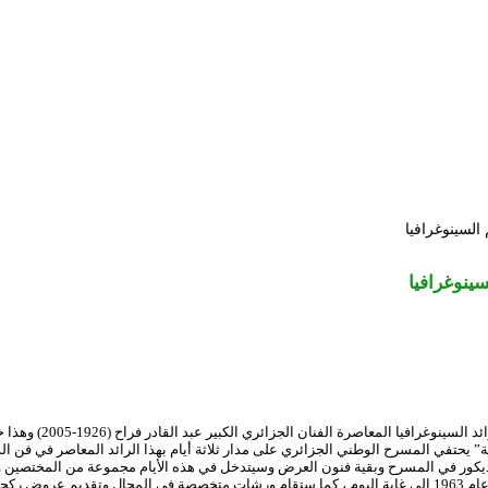
 السينوغرافيا
سينوغرافيا
ري الكبير عبد القادر فراح (1926-2005) وهذا خلال الفترة الممتدة ما بين 13-15 مارس المقبل.
” يحتفي المسرح الوطني الجزائري على مدار ثلاثة أيام بهذا الرائد المعاصر في فن 
بالديكور في المسرح وبقية فنون العرض وسيتدخل في هذه الأيام مجموعة من المختصين وال
 ركحية.