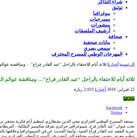
شراء التذاكر
توثيق
بيوغرافيا
مسرحيات
منشورات
أرشيف الملصقات
صحافة
بيانات صحفية
سمعي بصري
المهرجان الوطني للمسرح المحترف
الرئيسية
/
أخبارنا
/
ثلاثة أيام للاحتفاء بالراحل “عبد القادر فراح”… ومناقشة عوالم
ثلاثة أيام للاحتفاء بالراحل “عبد القادر فراح”… ومناقشة عوالم ال
22 فبراير، 2018
أخبارنا
2,933 زيارة
شاركها
Facebook
Twitter
يستعد المسرح الوطني الجزائري محي الدين بشطارزي لتنظيم أيام فكرية تحتفي برائد السينوغرافيا المعاصرة الفنان الجزائ
تحت عنوان “عبد القادر فرح، سينوغرافي جزائري بفرقة شكسبير الملكية – البريطانية
تجربة الفقيد عبد القادر فراح الفنية ، وأيضا الحديث عن فن السينوغرافيا وعلاقتها 
تنظيم معرض يتضمن تصاميم مختلفة التي أنتجت في المسرح الوطني الجزائري منذ عام 1963 الى غاية اليوم ، كما ستقام ورشات متخصصة في المجال وتقديم عروض