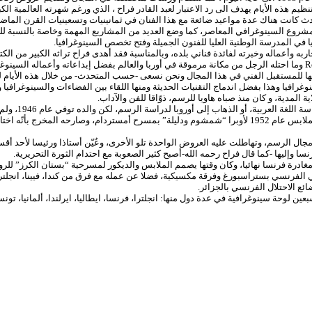
 الأيام يهدف الى رد الاعتبار لعبد القادر فراح ، الذي ورغم شهرته العالمية الكبير
دث كانت هناك عدة مواعيد ضائعة مع هذا الفنان في ثمانينيات وتسعينيات القرن الماض
لمشروع السينوغرافي المعاصر، كما وضع العديد من المشاريع المهمة وخاصة بالنسبة لل
في المدرسة الوطنية العليا للفنون الجميلة وفتح تخصص السينوغرافيا.
جاربه وأعماله وخبرته لفائدة فناني بلده، وبالمناسبة فقد أهدى فراح تراثه الكبير م
لالها للمستقبل الفني في هذا المجال ونحن نسعى -حسب المتحدث- من خلال هذه الأيام
افيا وهذا بفضل اندماج التقنيات الحديثة ومنها اللقاء بين الفضاءات والسينوغرافيا و
و أول من اجتذب فراح للعمل في المسرح، مخرج هولندي كلفه بتصميمات الديكور والملابس عام 1952 لأوبرا “شمشوم ود
ا وإليها -كما قال فراح رحمه الله-أصبح كثير الصعوبة مع احتدام الثورة التحريرية.
مغادرة فرنسا نهائيا، وكان وقتها يصمم الملابس والديكور لمسرحية “بستان الكرز” لل
نسي بستراسبورغ وفرقة مكسيكية، فضلا عن عمله مع فرق من كندا، فيينا، انجلترا، هولن