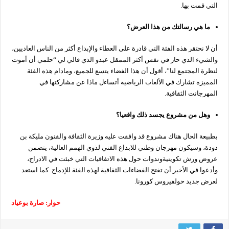
التي قمت بها.
ما هي رسالتك من هذا العرض؟
أن لا نحتقر هذه الفئة التي قادرة على العطاء والإبداع أكثر من الناس العاديين،
والشيء الذي حاز في نفس أكثر الممقل عبدو الذي قالي لي “حلمي أن أموت
لنظرة المجتمع لنا”، أقول أن هذا الفضاء يتسع للجميع، ومادام هذه الفئة
المميزة تشارك في الألعاب الرياضية أتساءل ماذا عن مشاركتها في
المهرجانت الثقافية.
وهل من مشروع يجسد
ذلك واقعيا
؟
بطبيعة الحال هناك مشروع قد وافقت عليه وزيرة الثقافة والفنون مليكة بن
دودة، وسيكون مهرجان وطني للابداع الفني لذوي الهمم العالية، يتضمن
عروض ورش تكوينيةوندوات حول هذه الاتفاقيات التي خبئت في الادراج،
وأدعوا في الأخير أن تفتح الفضاءات الثقافية لهذه الفئة للإدماج. كما استعد
لعرض جديد حولفيروس كورونا.
حوار: صارة بوعياد