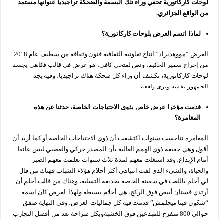
لوحات كاركاتورية تحفي وراء تلك البسمة والضحكة تراجيديا عنوانها مستمد
من الواقع الجزائري.
لماذا اتسم العرض بلوحات كاركاتورية؟
العرض “مووهديزاد” انتاج تعاونية الثقافية فنون وثقافة من سطيف عام 2018
من إخراج سمير الحكيم، ونص لفتحي كافي، هو عرض في قالب فكاهي يجسد
لوحات كاركاتورية، تكشف أن وراء كل ضحكة هناك تراجيديا، وفيه يجد
الجمهور نفسه ويرى واقعه.
قدمت مؤخرا عرض خاص بذوي الاحتياجات الخاصة، حدثنا عن هذه
المغامرة؟
المغامرة نتاجست سنوات اكتشفت أن ذوي الاحتياجات الخاصة أو كما أريد أن
أقول وهي حقيقة ذوي الهمم العالية بأن المصدر حركي والعصبي ليس عائقا
أمام الإبداع، وقد اشتغلت معهم لمدة ثلاث سنوات تعلمت معهم الصبر
والحياة، والشيء الذي لفت انتباهي أكثر أحلام هؤلاء الشباب فهناك من قال
لي أحلم باللعب في سفينة الخاصة بحديقة التسلية، وهناك من قالت أحلم أن
أرتدي فستان أبيض فوق الركح، هي أحلام بسيطة ولهذا العرض كان اسمه
“شكون فينا ميحلمش” قدمت فيه كل جماليات العرض، وفي النهاية صفق
حوالي 800 متفرج للمبدعين فوق الخشبةوبكل صراحة تعد من أفضل التجارب