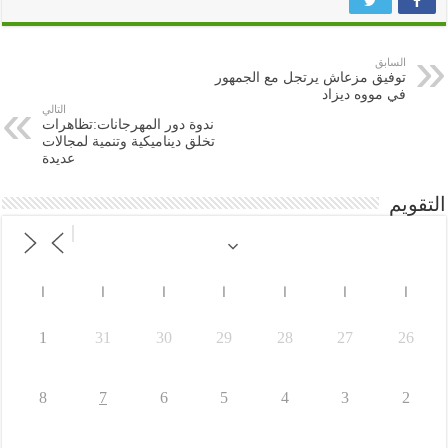
السابق
توفيق مزعاش يرتجل مع الجمهور
في مووه ديزاد
التالي
ندوة دور المهرجانات:تظاهرات
تخلق ديناميكية وتنمية لمجالات
عديدة
التقويم
ا
ا
ا
ا
ا
ا
ا
1
31
30
29
28
27
26
8
7
6
5
4
3
2