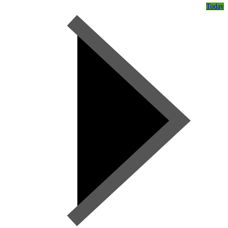
Today