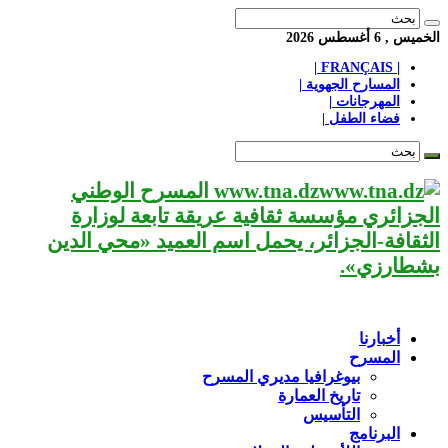
الخميس , 6 أغسطس 2026
| FRANÇAIS |
المسارح الجهوية |
المهرجانات |
فضاء الطفل |
www.tna.dz المسرح الوطني
الجزائري مؤسسة ثقافية عريقة تابعة لوزارة
الثقافة-الجزائر، يحمل اسم العميد «محي الدين
بشطارزي».
أخبارنا
المسرح
بيوغرافيا مديري المسرح
تاريخ العمارة
التأسيس
البرنامج