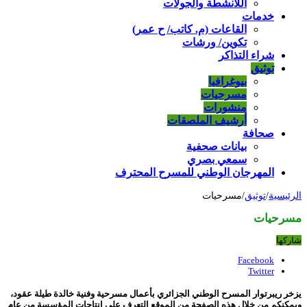
اللأنشطة والجولات
خدمات
القاعات (م. كاتب/ ح عمر)
تكوين/ ورشات
شراء التذاكر
توثيق
بيوغرافيا
مسرحيات
منشورات
أرشيف الملصقات
صحافة
بيانات صحفية
سمعي بصري
المهرجان الوطني للمسرح المحترف
الرئيسية
/
توثيق
/
مسرحيات
مسرحيات
شاركها
Facebook
Twitter
يزخر ريبرتوار المسرح الوطني الجزائري بأعمال مسرحية وفنية خالدة طيلة عقود،
ويمكنكم من خلال هذه الصفحة من الموقع التعرف على انتاجات المؤسسة من عام