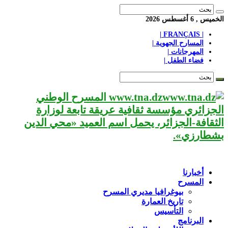
الخميس , 6 أغسطس 2026
| FRANÇAIS |
المسارح الجهوية |
المهرجانات |
فضاء الطفل |
www.tna.dz المسرح الوطني
الجزائري مؤسسة ثقافية عريقة تابعة لوزارة
الثقافة-الجزائر، يحمل اسم العميد «محي الدين
بشطارزي».
أخبارنا
المسرح
بيوغرافيا مديري المسرح
تاريخ العمارة
التأسيس
البرنامج