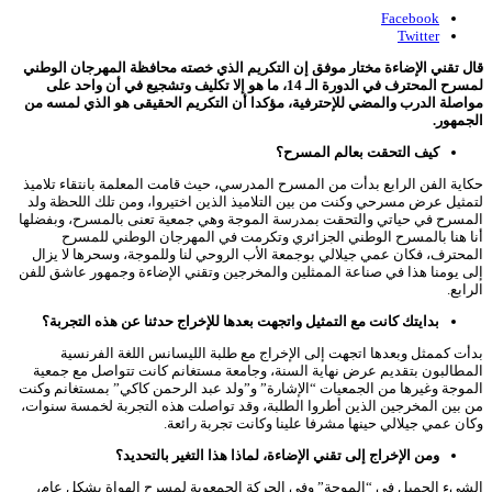
Facebook
Twitter
قال تقني الإضاءة مختار موفق إن التكريم الذي خصته محافظة المهرجان الوطني
لمسرح المحترف في الدورة الـ 14، ما هو إلا تكليف وتشجيع في أن واحد على
مواصلة الدرب والمضي للإحترفية، مؤكدا أن التكريم الحقيقى هو الذي لمسه من
الجمهور.
كيف التحقت بعالم المسرح؟
حكاية الفن الرابع بدأت من المسرح المدرسي، حيث قامت المعلمة بانتقاء تلاميذ
لتمثيل عرض مسرحي وكنت من بين التلاميذ الذين اختيروا، ومن تلك اللحظة ولد
المسرح في حياتي والتحقت بمدرسة الموجة وهي جمعية تعنى بالمسرح، وبفضلها
أنا هنا بالمسرح الوطني الجزائري وتكرمت في المهرجان الوطني للمسرح
المحترف، فكان عمي جيلالي بوجمعة الأب الروحي لنا وللموجة، وسحرها لا يزال
إلى يومنا هذا في صناعة الممثلين والمخرجين وتقني الإضاءة وجمهور عاشق للفن
الرابع.
بدايتك كانت مع التمثيل واتجهت بعدها للإخراج حدثنا عن هذه التجربة؟
بدأت كممثل وبعدها اتجهت إلى الإخراج مع طلبة الليسانس اللغة الفرنسية
المطالبون بتقديم عرض نهاية السنة، وجامعة مستغانم كانت تتواصل مع جمعية
الموجة وغيرها من الجمعيات “الإشارة” و”ولد عبد الرحمن كاكي” بمستغانم وكنت
من بين المخرجين الذين أطروا الطلبة، وقد تواصلت هذه التجربة لخمسة سنوات،
وكان عمي جيلالي حينها مشرفا علينا وكانت تجربة رائعة.
ومن الإخراج إلى تقني الإضاءة، لماذا هذا التغير بالتحديد؟
الشيء الجميل في “الموجة” وفي الحركة الجمعوية لمسرح الهواة بشكل عام،