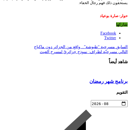
يستحقون ذلك فهم رجال الخفاء.
حوار: صارة بوعياد
شاركها
Facebook
Twitter
السابق
مسرحية “طيوشة”.. واقع من الجزائر دون ماكياج
التالي
مسرحيّة لطراف: نموذج جزائريّ لمسرح العبث
شاهد أيضاً
برنامج شهر رمضان
التقويم