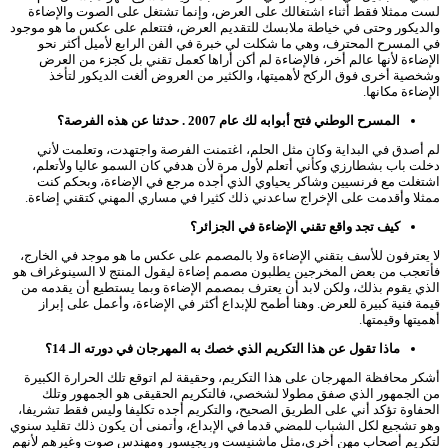
لست ممثلا فقط أثناء اشتغالك على العرض، وإنما تشتغل على الصوت والإضاءة
والديكور وحتى في خياطة ملابسك للتقديم العرض، فتتعلم على عكس ما هو موجود
في المسرح المحترف، وهي ما شكلت لي خبرة في الفن الرابع لأميل أكثر نحو
الإضاءة لأنها عالم أخر، فالإضاءة لم أكن أراها كعمل تقني بل كجزء من العرض
وشخصية أخرى فوق الركح لأهميتها، والكثير من العروض ألغت الديكور لتأخذ
الإضاءة مكانها.
المسرح الوطني فتح أبوابه لك عام 2007 . حدثنا عن هذه الفرصة؟
لم أصدق في البداية وكان مثل الحلم، اغتمنت الفرصة واجتهدت، وتعلمت لأني
دخلت باب بشطارزي وكأني أتعلم لأول مرة لأن هدفي كان السمو عاليا ولأتعلم،
اشتغلت مع فرنسيين وشاكر يحياوي الذي أجده مرجع في الإضاءة، وبحكم كنت
ممثلا وأقدمت على الإخراج ساعدني ذلك كثيرا في مساري المهني كتقني إضاءة.
كيف تجد واقع تقني الإضاءة في الجزائر؟
لا يعترفون للأسف بتقني الإضاءة ولا بالمصمم على عكس ما هو موجد في الخارج،
فأتعجب من بعض المخرجين يطلبون مصمم إضاءة ليقول المنتج لا السينوغراف هو
الذي يقوم بذلك، ولكن لابد أن يعترف بمصمم الإضاءة وبما يستطيع أن يقدمه من
قيمة فنية كبيرة للعرض. وهنا أطمح للإبداع أكثر في الإضاءة، وأعمل على إبراز
أهميتها وقيمتها.
ماذا تقول عن هذا التكريم الذي خصك به المهرجان في دورته الـ 14؟
أشكر محافظة المهرجان على هذا التكريم، وحقيقة لم اتوقع تلك الحرارة الكبيرة
من الجمهور الذي صفق مطولا لشخصي، فالتكريم الحقيقى هو الجمهور وتلك
الحفاوة تؤكد أني على الطريق الصحيح، والتكريم أجده تكليفا وليس فقط تشريفا،
وهو تشجيع لكل الشباب للمضي قدما في الإبداع، وأتمنى أن يكون ذلك تقليد سنوي
لتكريم أصحاب مهن أخرى،مثل ماشنيست وريجيسور ومهندس صوت وغيرهم لأنهم