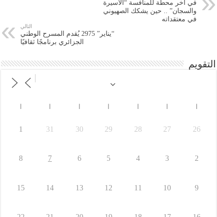
في آخر محطة للمنافسة “الأسيرة
والسجان” .. حين يشكك الصهيوني
في معتقداته
التالي
“يناير” 2975 يُقدم المسرح الوطني
الجزائري برنامجًا ثقافيًا
التقويم
ا
ا
ا
ا
ا
ا
ا
1
31
30
29
28
27
26
8
7
6
5
4
3
2
15
14
13
12
11
10
9
22
21
20
19
18
17
16