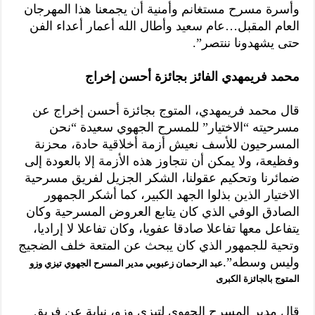
وأسرة مسرح مستغانم وأمنية أن يجمعنا هذا المهرجان
العام المقبل…عام سعيد وأطال الله أعمار أعداء الفن
حتى يشهدونا ننتصر”.
محمد فريمهدي الفائز بجائزة أحسن إخراج
قال محمد فريمهدي، المتوج بجائزة أحسن إخراج عن
مسرحيته “الاختيار” للمسرح الجهوي سعيدة “نحن
المسرحيون للأسف نعيش أزمة أخلاقية حادة، محزنة
وفظيعة، ولا يمكن أن نتجاوز هذه الأزمة إلا بالعودة إلى
ضمائرنا وتحكيم عقولنا، الشكر الجزيل لفريق مسرحية
الاختيار الذين بذلوا الجهد الكبير، كما أشكر الجمهور
الصادق الوفي الذي كان يتابع العروض المسرحية وكان
يتفاعل معها تفاعلا صادقا عفويا، وكان تفاعلا لا إراديا،
وتحية للجمهور الذي كان يبحث عن المتعة خلف الضجيج
وليس وسطه”.
عبد الرحمان زعبوبي مدير المسرح الجهوي تيزي وزو
المتوج بالجائزة الكبرى
قال مدير المسرح الجهوي لتيزي وزو، نيابة عن فريق