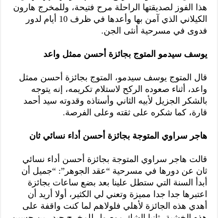
هذا الفوز لصديقتها الراحلة مرح فتيحة، وللمخرج هارون
الكيلاني الذي آمن بها وأعدها في ظرف 10 أيام لدور
فدوى في مسرحية أنثى الجن.
يوسف سيدمو المتوج بجائزة أحسن ممثل واعد
قال المتوج يوسف سيدمو، المتوج بجائزة أحسن ممثل
واعد، أثناء صعوده الركح لاستلام تكريمه، إنه يتوجه
بالشكر الجزيل لأبيه الثاني وأستاذه وقدوته سيد أحمد
قارة، كما شكره على ثقته وعلى الفرصة.
هاجر سراوي المتوجة بجائزة أحسن أداء نسائي ثان
قالت هاجر سراوي المتوجة بجائزة أحسن أداء نسائي
ثان عن دورها في مسرحية “عقد الجوهر”: “جميل أن
أبدأ السنة التي ستطل علينا بعد بضع ساعات بجائزة
اعتبرها جدا جدا مميزة وتعني لي الكثير، أولا أريد أن
أهدي هذه الجائزة لأهلي فلولاهم لما كنت واقفة على
هذه الخشبة، ثانيا الشك موصول للمخرج حيدر بن حسين