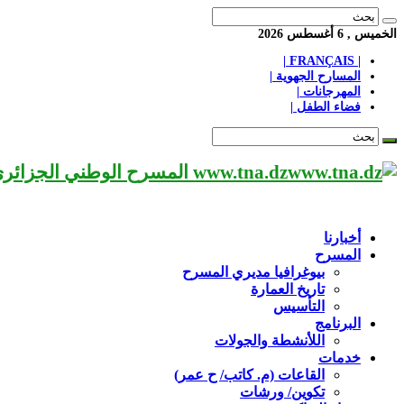
الخميس , 6 أغسطس 2026
| FRANÇAIS |
المسارح الجهوية |
المهرجانات |
فضاء الطفل |
www.tna.dz المسرح الوطني الجزائري مؤسسة ثقافية عريقة تابعة لوزارة الثقافة-الجزائر، يحمل اسم العميد «محي الدين بشطارزي».
أخبارنا
المسرح
بيوغرافيا مديري المسرح
تاريخ العمارة
التأسيس
البرنامج
اللأنشطة والجولات
خدمات
القاعات (م. كاتب/ ح عمر)
تكوين/ ورشات