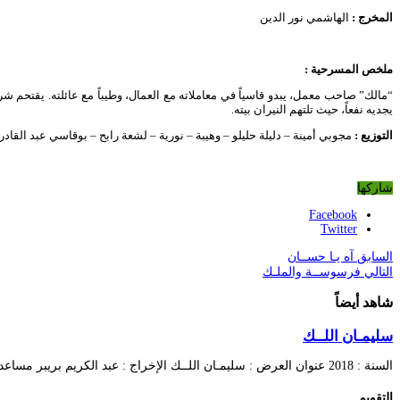
المخرج :
الهاشمي نور الدين
ملخص المسرحية :
“مالك” صاحب معمل، يبدو قاسياً في معاملاته مع العمال، وطيباً مع عائلته. يقتحم شري
يجديه نفعاً، حيث تلتهم النيران بيته.
التوزيع :
مجوبي أمينة – دليلة حليلو – وهيبة – نورية – لشعة رابح – بوقاسي عبد 
شاركها
Facebook
Twitter
السابق
آه يـا حســان
التالي
فرسوســة والملـك
شاهد أيضاً
سليمـان اللــك
السنة : 2018 عنوان العرض : سليمـان اللــك الإخراج : عبد الكريم بريبر مساعد المخرج …
التقويم