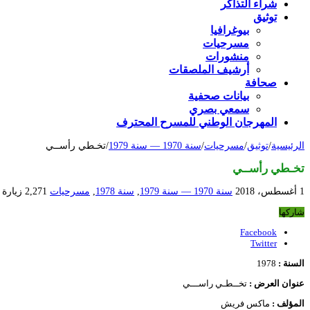
شراء التذاكر
توثيق
بيوغرافيا
مسرحيات
منشورات
أرشيف الملصقات
صحافة
بيانات صحفية
سمعي بصري
المهرجان الوطني للمسرح المحترف
الرئيسية
/
توثيق
/
مسرحيات
/
سنة 1970 — سنة 1979
/
تخـطي رأســي
تخـطي رأســي
1 أغسطس، 2018
سنة 1970 — سنة 1979
,
سنة 1978
,
مسرحيات
2,271 زيارة
شاركها
Facebook
Twitter
السنة :
1978
عنوان العرض :
تخــطـي راســـي
المؤلف :
ماكس فريش