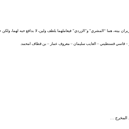
ران بيته، هما “المشري” و”الزردي” فيعاملهما بلطف ولين، لا بدافع حبه لهما، ولكن خوفا
القادر – قاسي قسنطيني – العايب سليمان – معروف عمار – بن قطاف امحمد.