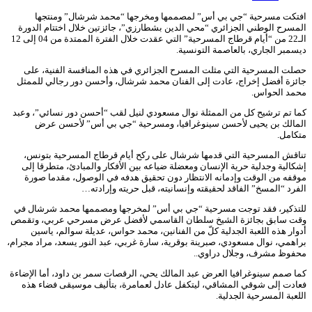
افتكت مسرحية “جي بي أس” لمصممها ومخرجها “محمد شرشال” ومنتجها
المسرح الوطني الجزائري “محي الدين بشطارزي”، جائزتين خلال اختتام الدورة
الـ22 من “أيام قرطاج المسرحية” التي عقدت خلال الفترة الممتدة من 04 إلى 12
ديسمبر الجاري، بالعاصمة التونسية.
حصلت المسرحية التي مثلت المسرح الجزائري في هذه المنافسة الفنية، على
جائزة أفضل إخراج، عادت إلى الفنان محمد شرشال، وأحسن دور رجالي للممثل
محمد الحواس.
كما تم ترشيح كل من الممثلة نوال مسعودي لنيل لقب “أحسن دور نسائي”، وعبد
المالك بن يحيى لأحسن سينوغرافيا، ومسرحية “جي بي أس” لأحسن عرض
متكامل.
تناقش المسرحية التي قدمها شرشال على ركح أيام قرطاج المسرحية بتونس،
إشكالية وجدلية حرية الإنسان ومعضلة ضياعه بين الأفكار والمبادئ، متطرقا إلى
موقفه من الوقت وإدمانه الانتظار دون تحقيق هدفه في الوصول، مقدما صورة
الفرد “المسخ” الفاقد لحقيقته وإنسانيته، قبل حريته وإرادته…
للتذكير، فقد توجت مسرحية “جي بي أس” لمخرجها ومصممها محمد شرشال في
وقت سابق بجائزة الشيخ سلطان القاسمي لأفضل عرض مسرحي عربي، وتقمص
أدوار هذه اللعبة الجدلية كلّ من الفنانين، محمد حواس، عديلة سوالم، ياسين
براهمي، نوال مسعودي، صبرينة بوقرية، سارة غربي، عبد النور يسعد، مراد مجرام،
محفوظ مشرف، وجلال دراوي..
كما صمم سينوغرافيا العرض عبد المالك يحي، الرقصات سمر بن داود، أما الإضاءة
فعادت إلى شوقي المشاقي، ليتكفل عادل لعمامرة، بتأليف موسيقى فضاء هذه
اللعبة المسرحية الجدلية.