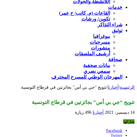
اللأنشطة والجولات
خدمات
القاعات (م. كاتب/ ح عمر)
تكوين/ ورشات
شراء التذاكر
توثيق
بيوغرافيا
مسرحيات
منشورات
أرشيف الملصقات
صحافة
بيانات صحفية
سمعي بصري
المهرجان الوطني للمسرح المحترف
الرئيسية
/
أخبارنا
/
تتويج “جي بي أس” بجائزتين في قرطاج التونسية
تتويج “جي بي أس” بجائزتين في قرطاج التونسية
14 ديسمبر، 2021
أخبارنا
496 زيارة
شاركها
Facebook
Twitter