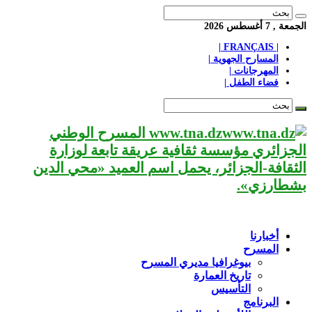
الجمعة , 7 أغسطس 2026
| FRANÇAIS |
المسارح الجهوية |
المهرجانات |
فضاء الطفل |
www.tna.dz المسرح الوطني
الجزائري مؤسسة ثقافية عريقة تابعة لوزارة
الثقافة-الجزائر، يحمل اسم العميد «محي الدين
بشطارزي».
أخبارنا
المسرح
بيوغرافيا مديري المسرح
تاريخ العمارة
التأسيس
البرنامج