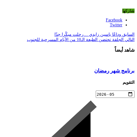
شاركها
Facebook
Twitter
السابق
وداعًا ياسين زايدي …رحلت مبكّرا جدّا
التالي
الجلفة تحتضن الطبعة الـ10 من الأيام المسرحية للجنوب
شاهد أيضاً
برنامج شهر رمضان
التقويم