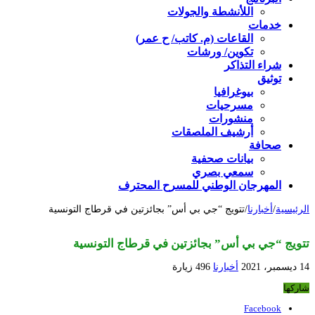
اللأنشطة والجولات
خدمات
القاعات (م. كاتب/ ح عمر)
تكوين/ ورشات
شراء التذاكر
توثيق
بيوغرافيا
مسرحيات
منشورات
أرشيف الملصقات
صحافة
بيانات صحفية
سمعي بصري
المهرجان الوطني للمسرح المحترف
الرئيسية
/
أخبارنا
/
تتويج “جي بي أس” بجائزتين في قرطاج التونسية
تتويج “جي بي أس” بجائزتين في قرطاج التونسية
14 ديسمبر، 2021
أخبارنا
496 زيارة
شاركها
Facebook