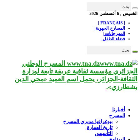
الخميس , 6 أغسطس 2026
| FRANÇAIS |
المسارح الجهوية |
المهرجانات |
فضاء الطفل |
www.tna.dz المسرح الوطني
الجزائري مؤسسة ثقافية عريقة تابعة لوزارة
الثقافة-الجزائر، يحمل اسم العميد «محي الدين
بشطارزي».
أخبارنا
المسرح
بيوغرافيا مديري المسرح
تاريخ العمارة
التأسيس
البرنامج