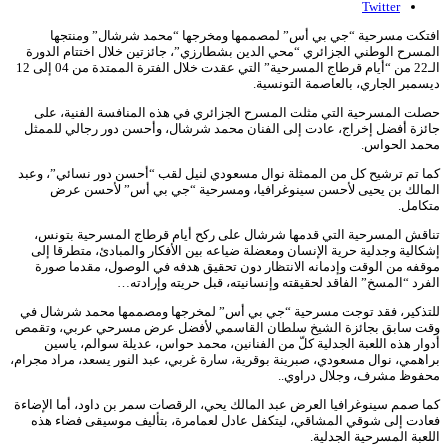
Twitter
افتكت مسرحية “جي بي أس” لمصممها ومخرجها “محمد شرشال” ومنتجها
المسرح الوطني الجزائري “محي الدين بشطارزي”، جائزتين خلال اختتام الدورة
الـ22 من “أيام قرطاج المسرحية” التي عقدت خلال الفترة الممتدة من 04 إلى 12
ديسمبر الجاري، بالعاصمة التونسية.
حصلت المسرحية التي مثلت المسرح الجزائري في هذه المنافسة الفنية، على
جائزة أفضل إخراج، عادت إلى الفنان محمد شرشال، وأحسن دور رجالي للممثل
محمد الحواس.
كما تم ترشيح كل من الممثلة نوال مسعودي لنيل لقب “أحسن دور نسائي”، وعبد
المالك بن يحيى لأحسن سينوغرافيا، ومسرحية “جي بي أس” لأحسن عرض
متكامل.
تناقش المسرحية التي قدمها شرشال على ركح أيام قرطاج المسرحية بتونس،
إشكالية وجدلية حرية الإنسان ومعضلة ضياعه بين الأفكار والمبادئ، متطرقا إلى
موقفه من الوقت وإدمانه الانتظار دون تحقيق هدفه في الوصول، مقدما صورة
الفرد “المسخ” الفاقد لحقيقته وإنسانيته، قبل حريته وإرادته…
للتذكير، فقد توجت مسرحية “جي بي أس” لمخرجها ومصممها محمد شرشال في
وقت سابق بجائزة الشيخ سلطان القاسمي لأفضل عرض مسرحي عربي، وتقمص
أدوار هذه اللعبة الجدلية كلّ من الفنانين، محمد حواس، عديلة سوالم، ياسين
براهمي، نوال مسعودي، صبرينة بوقرية، سارة غربي، عبد النور يسعد، مراد مجرام،
محفوظ مشرف، وجلال دراوي..
كما صمم سينوغرافيا العرض عبد المالك يحي، الرقصات سمر بن داود، أما الإضاءة
فعادت إلى شوقي المشاقي، ليتكفل عادل لعمامرة، بتأليف موسيقى فضاء هذه
اللعبة المسرحية الجدلية.