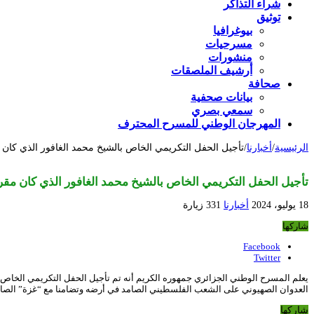
شراء التذاكر
توثيق
بيوغرافيا
مسرحيات
منشورات
أرشيف الملصقات
صحافة
بيانات صحفية
سمعي بصري
المهرجان الوطني للمسرح المحترف
الرئيسية
/
أخبارنا
/
تأجيل الحفل التكريمي الخاص بالشيخ محمد الغافور الذي كان مقررا إحياءه
تأجيل الحفل التكريمي الخاص بالشيخ محمد الغافور الذي كان مقررا إحياءه يوم
18 يوليو، 2024
أخبارنا
331 زيارة
شاركها
Facebook
Twitter
العدوان الصهيوني على الشعب الفلسطيني الصامد في أرضه وتضامنا مع “غزة” الصامدة 
شاركها