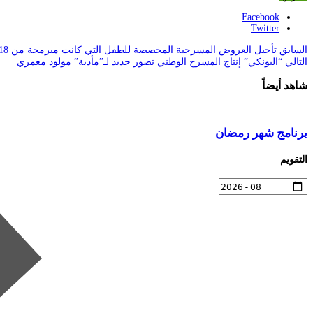
Facebook
Twitter
السابق
تأجيل العروض المسرحية المخصصة للطفل التي كانت مبرمجة من 18 إلى غاية 21 جويلية 2024
التالي
“البونكي” إنتاج المسرح الوطني تصور جديد لـ”مأدبة” مولود معمري
شاهد أيضاً
برنامج شهر رمضان
التقويم