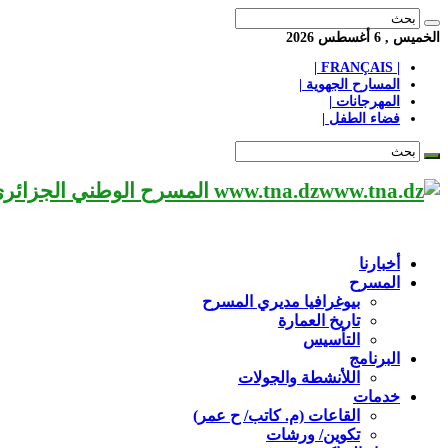
الخميس , 6 أغسطس 2026
| FRANÇAIS |
المسارح الجهوية |
المهرجانات |
فضاء الطفل |
www.tna.dz المسرح الوطني الجزائري مؤسسة ثقافية عريقة تابعة لوزارة الثقافة-الجزائر، يحمل اسم العميد «محي الدين بشطارزي».
أخبارنا
المسرح
بيوغرافيا مديري المسرح
تاريخ العمارة
التأسيس
البرنامج
اللأنشطة والجولات
خدمات
القاعات (م. كاتب/ ح عمر)
تكوين/ ورشات