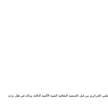
ه الكريم أنه تم تأجيل الحفل التكريمي الخاص بالشيخ محمد الغافور الذي كان مقررا إحياءه يوم الأربعاء 24 جويلية 2024 بالمسرح الوطني الجزائري من قبل الجمعية الثقافية الفنية الألفية الثالثة، وذلك في ظل تزايد