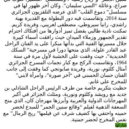
صراع، وعائلة “السي سليمان”. وكان آخر ظهور لها في
مسلسل” دموع القلب” الذي عرضه التلفزيون الجزائري
سنة 2014، وتقاسمت فيه دور البطولة مع القديرة بهية
راشدي، رانيا سيروطي، مصطفى لعريبي، وفريدة كريم.
تمكنت نادية طالبي بفضل تميز أدوارها من افتكاك احترام
تقدير الجمهور وزملاء الميدان حيث رافقت أسماء كبيرة
خلال مسيرتها الفنية التي بدأتها مبكرا على يد الفنان الراحل
عبد القادر علولة، الذي منحها دورا في مسرحية” السكك
الحديدية”، حيث وقفت على الخشبة لأول مرة في سنة
1964، وتقاسمت الركح مع كبار نجمات المسرح الجزائري
أمثال كلثوم، نورية، وفريدة صابونجي كما وقفت إلى جانب
الفنان حسان الحسني في “آخر صورة”، وامرأة لابني”
للمخرج علي غانم.
حظيت بتكريم خاصة من طرف الرئيس الراحل الشاذلي بن
جديد مع رويشد وكلثوم ونورية، ومثلث الجزائر في أكبر
المهرجانات الدولية والعربية وأبرزها مهرجان كان، الذي منح
السعفة الذهبية لفيلم “وقائع سنين الجمر” للمبدع لخضر
حمينه واحتفي بها كضيف شرف عن فيلمها” ريح الرمال” مع
نفس المخرج لحضر حمنية.
شاركها