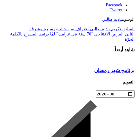
Facebook
Twitter
الوسوم
نادية طالبي
السابق
تكريم نادية طالبي اعتراف بفن خالد ومسيرة مشرقة
التالي
العرض الافتتاحي “70 سنة في غرامك” لمّا يرتبط المسرح بالكلمة
الحرّة
شاهد أيضاً
برنامج شهر رمضان
التقويم