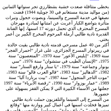
بخطى متثاقلة صعدت خشبة بشطارزي تجر سنواتها الثمانين
(من مواليد مدينة مستغانم في 30 جويلية 1944) قضت
نصفها في خدمة المسرح والسينما، وبصوت خجول ونبرات
متأثرة بتواضع الكبار أعربت عن امتنانها لمبادرة مهرجان
المسرح المحترف الذي تحمل دورته 17 اسمها، إنها الفنانة
القديرة نادية طالبي أرملة المرحوم المخرج الكبير بن أعمر
بختي.
أكثر من 40 عمل مسرحي قدمته نادية طالبي بقيت خالدة
في ريبرتوار المسرح الجزائري، على غرار “احمرار الفجر”
سنة 1969، “إبليس الأعور” سنة 1970، “المتعصبون” سنة
1975، “الإنسان الطيب في ستشوان” سنة 1976، “سي
بونوار وجماعته” سنة 1979، “يا ستار وارفع الستار” سنة
1982، “الدهاليز” سنة 1983، “قالو العرب قالو” سنة 1983،
“موت التاجر المتجول” سنة 1987، “بيت برناردا آلبا” سنة
1989، “عمار بوزوار” سنة 1990، “رقصة الأبرياء” سنة 1997
جعلتها من الأسماء الكبيرة التي لا يمكن القفز بسهولة على
حضورها.
من المسرح إلى السينما والتلفزيون حملت نادية طالبي
تميزها فخلدت اسمها في أعمال كبير ووازنة منها “وقائع
سنين الجمر” و”رياح رملية”، ومسلسل “المصير، قلوب في