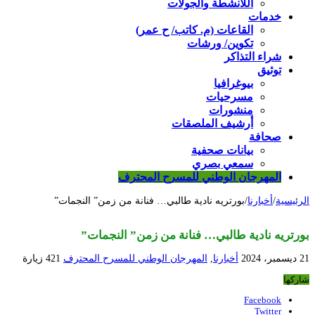
اللأنشطة والجولات
خدمات
القاعات (م. كاتب/ ح عمر)
تكوين/ ورشات
شراء التذاكر
توثيق
بيوغرافيا
مسرحيات
منشورات
أرشيف الملصقات
صحافة
بيانات صحفية
سمعي بصري
المهرجان الوطني للمسرح المحترف
الرئيسية
/
أخبارنا
/
بورتريه نادية طالبي… فنانة من زمن” النجمات”
بورتريه نادية طالبي… فنانة من زمن” النجمات”
21 ديسمبر، 2024
أخبارنا
,
المهرجان الوطني للمسرح المحترف
421 زيارة
شاركها
Facebook
Twitter