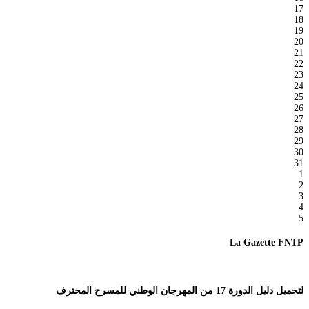
17
18
19
20
21
22
23
24
25
26
27
28
29
30
31
1
2
3
4
5
La Gazette FNTP
لتحميل دليل الدورة 17 من المهرجان الوطني للمسرح المحترف