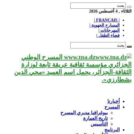
الثلاثاء , 4 أغسطس 2026
| FRANÇAIS |
المسارح الجهوية |
المهرجانات |
فضاء الطفل |
www.tna.dz المسرح الوطني
الجزائري مؤسسة ثقافية عريقة تابعة لوزارة
الثقافة-الجزائر، يحمل اسم العميد «محي الدين
بشطارزي».
أخبارنا
المسرح
بيوغرافيا مديري المسرح
تاريخ العمارة
التأسيس
البرنامج