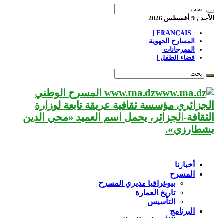
الأحد , 9 أغسطس 2026
| FRANÇAIS |
المسارح الجهوية |
المهرجانات |
فضاء الطفل |
www.tna.dz المسرح الوطني
الجزائري مؤسسة ثقافية عريقة تابعة لوزارة
الثقافة-الجزائر، يحمل اسم العميد «محي الدين
بشطارزي».
أخبارنا
المسرح
بيوغرافيا مديري المسرح
تاريخ العمارة
التأسيس
البرنامج