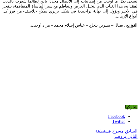
تسعى بكل ما أوتيت من إمكانيات إلى الاتصال مجددا بابن لطالما شعرت بالذنب
لفقدانه، هذا الغياب الذي يتخلل العرض ويتعاظم مع سير المأساة المتفاقمة، ينفجر
في الأخير ويؤول إلى نهاية تراجيدية في شكل بربري يمكّن -للأسف- من فرز كل
أنواع الإرهاب.
التوزيع :
نضال – نسرين بلحاج – عباس إسلام محمد – مراد أوجيت.
شاركها
Facebook
Twitter
السابق
مسرح قسنطينة
التالي
بروفــا