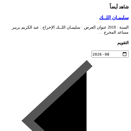
شاهد أيضاً
سليمـان اللــك
السنة : 2018 عنوان العرض : سليمـان اللــك الإخراج : عبد الكريم بريبر
مساعد المخرج …
التقويم