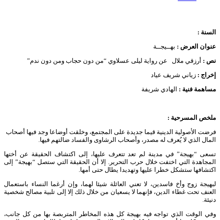
السنة :
عنوان العرض :
بهــيجــة
نص :
أرزقي ملال عن رواية ليلى عسلاوي “من دون حجاب ومن دون ندم”
إخراج :
زياني شريف عياد
مساهمة فنية :
الهادي شريفة
ملخص المسرحية
:
فرضت الأصولية الدينية قيما جديدة على المجتمع، وخلقت أوضاعا وجد فيها أصحاب
المال الذي لا يُعرف له مصدر، وأصحاب الرشاوى والفساد ضالتهم فيها.
تسعى “بهيجة” في مدينة لم تعد تتعرف عليها، إلى اكتشاف الحقيقة عن أختها
المجاهدة التي اختفت خلال حرب التحرير. إلا أن الحقيقة التي ستصل “بهيجة” إلى
اكتشافها ستشكل خطرا عليها وتهديدا يطال حتى أمها.
لبهيجة زوج وأخ فاسدين، لا تعني العائلة شيئا لهما، وإن أرغما النساء باستعمال
العنف تحت غطاء الدين، فإنهما لا يسعيان من خلال ذلك إلا إلى تلبية مصالح شخصية
دنيئة.
وفي الوقت الذي تواجه فيه بهيجة كل هذه المخاطر المتربصة بها من كل جانب،