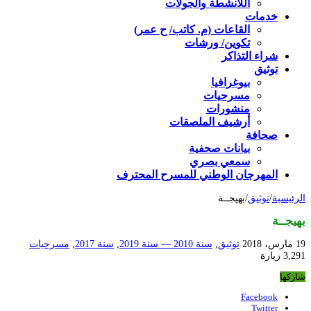
اللأنشطة والجولات
خدمات
القاعات (م. كاتب/ ح عمر)
تكوين/ ورشات
شراء التذاكر
توثيق
بيوغرافيا
مسرحيات
منشورات
أرشيف الملصقات
صحافة
بيانات صحفية
سمعي بصري
المهرجان الوطني للمسرح المحترف
الرئيسية
/
توثيق
/
بهيجــة
بهيجــة
19 مارس، 2018
توثيق
,
سنة 2010 — سنة 2019
,
سنة 2017
,
مسرحيات
3,291 زيارة
شاركها
Facebook
Twitter