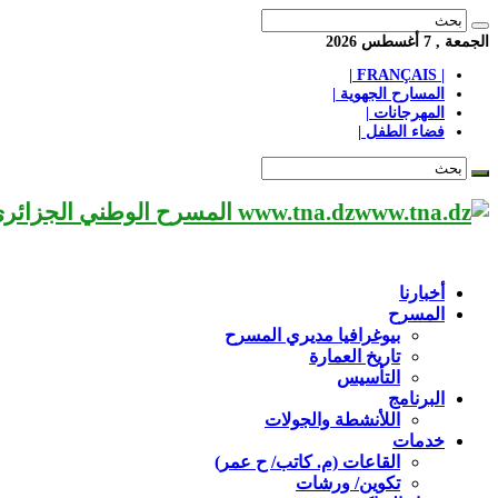
الجمعة , 7 أغسطس 2026
| FRANÇAIS |
المسارح الجهوية |
المهرجانات |
فضاء الطفل |
www.tna.dz المسرح الوطني الجزائري مؤسسة ثقافية عريقة تابعة لوزارة الثقافة-الجزائر، يحمل اسم العميد «محي الدين بشطارزي».
أخبارنا
المسرح
بيوغرافيا مديري المسرح
تاريخ العمارة
التأسيس
البرنامج
اللأنشطة والجولات
خدمات
القاعات (م. كاتب/ ح عمر)
تكوين/ ورشات