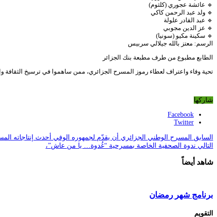
🔹 عائشة عجوري (كلثوم)
🔹 ولد عبد الرحمن كاكي
🔹 عبد القادر علولة
🔹 عز الدين مجوبي
🔹 سكينة مكيو (سونيا)
الرسم: معتز بالله جيلالي سربيس
الطابع مطبوع من طرف مطبعة بنك الجزائر
تحية وفاء واعتراف لعطاء رموز المسرح الجزائري، ممن ساهموا في ترسيخ الثقافة وال
شاركها
Facebook
Twitter
السابق
المسرح الوطني الجزائري أن يقدّم لجمهوره الوفي أحدث إنتاجاته الم
التالي
ندوة الصحفية الخاصة بمسرحية “غُدوة… يا من عاش”،
شاهد أيضاً
برنامج شهر رمضان
التقويم