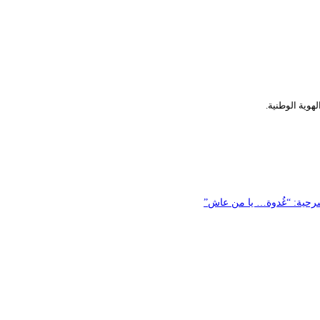
هوية الوطنية.
سرحية: “غُدوة… يا من عاش”