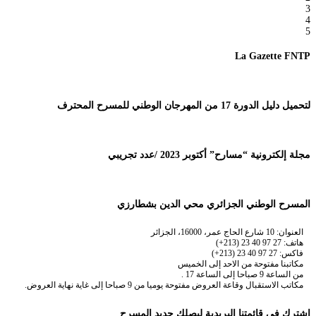
3
4
5
La Gazette FNTP
لتحميل دليل الدورة 17 من المهرجان الوطني للمسرح المحترف
مجلة إلكترونية “مسارح” أكتوبر 2023 /عدد تجريبي
المسرح الوطني الجزائري محي الدين بشطارزي
العنوان: 10 شارع الحاج عمر، 16000، الجزائر
هاتف: 27 97 40 23 (213+)
فاكس: 27 97 40 23 (213+)
مكاتبنا مفتوحة من الاحد إلى الخميس
من الساعة 9 صباحا إلى الساعة 17 .
مكاتب الاستقبال وقاعة العروض مفتوحة يوميا من 9 صباحا إلى غاية نهاية العروض.
إشترك في قائمتنا البريدية ليصلك جديد المسرح