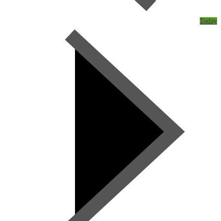
Today