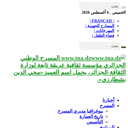
الخميس , 6 أغسطس 2026
| FRANÇAIS |
المسارح الجهوية |
المهرجانات |
فضاء الطفل |
www.tna.dz المسرح الوطني
الجزائري مؤسسة ثقافية عريقة تابعة لوزارة
الثقافة-الجزائر، يحمل اسم العميد «محي الدين
بشطارزي».
أخبارنا
المسرح
بيوغرافيا مديري المسرح
تاريخ العمارة
التأسيس
البرنامج