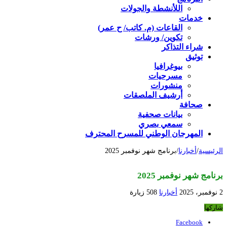
اللأنشطة والجولات
خدمات
القاعات (م. كاتب/ ح عمر)
تكوين/ ورشات
شراء التذاكر
توثيق
بيوغرافيا
مسرحيات
منشورات
أرشيف الملصقات
صحافة
بيانات صحفية
سمعي بصري
المهرجان الوطني للمسرح المحترف
الرئيسية
/
أخبارنا
/
برنامج شهر نوفمبر 2025
برنامج شهر نوفمبر 2025
2 نوفمبر، 2025
أخبارنا
508 زيارة
شاركها
Facebook