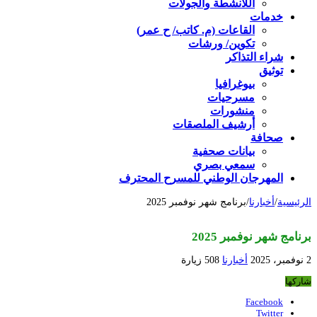
اللأنشطة والجولات
خدمات
القاعات (م. كاتب/ ح عمر)
تكوين/ ورشات
شراء التذاكر
توثيق
بيوغرافيا
مسرحيات
منشورات
أرشيف الملصقات
صحافة
بيانات صحفية
سمعي بصري
المهرجان الوطني للمسرح المحترف
الرئيسية
/
أخبارنا
/
برنامج شهر نوفمبر 2025
برنامج شهر نوفمبر 2025
2 نوفمبر، 2025
أخبارنا
508 زيارة
شاركها
Facebook
Twitter