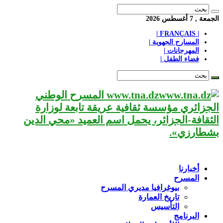
الجمعة , 7 أغسطس 2026
| FRANÇAIS |
المسارح الجهوية |
المهرجانات |
فضاء الطفل |
www.tna.dz المسرح الوطني
الجزائري مؤسسة ثقافية عريقة تابعة لوزارة
الثقافة-الجزائر، يحمل اسم العميد «محي الدين
بشطارزي».
أخبارنا
المسرح
بيوغرافيا مديري المسرح
تاريخ العمارة
التأسيس
البرنامج