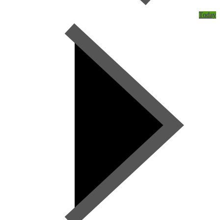
Today