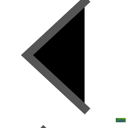
Today