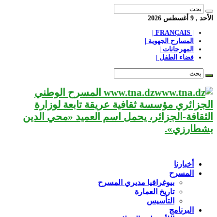
الأحد , 9 أغسطس 2026
| FRANÇAIS |
المسارح الجهوية |
المهرجانات |
فضاء الطفل |
www.tna.dz المسرح الوطني
الجزائري مؤسسة ثقافية عريقة تابعة لوزارة
الثقافة-الجزائر، يحمل اسم العميد «محي الدين
بشطارزي».
أخبارنا
المسرح
بيوغرافيا مديري المسرح
تاريخ العمارة
التأسيس
البرنامج