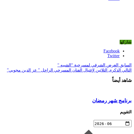
شاركها
Facebook
Twitter
السابق
العرض الشرفي لمسرحية “الشبيه “
التالي
الذكرى الثلاثين لإغتيال الفنان المسرحي الراحل ” عز الدين مجوبي”
شاهد أيضاً
برنامج شهر رمضان
التقويم