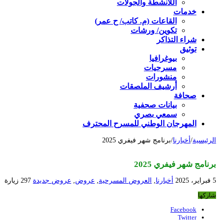
اللأنشطة والجولات
خدمات
القاعات (م. كاتب/ ح عمر)
تكوين/ ورشات
شراء التذاكر
توثيق
بيوغرافيا
مسرحيات
منشورات
أرشيف الملصقات
صحافة
بيانات صحفية
سمعي بصري
المهرجان الوطني للمسرح المحترف
الرئيسية
/
أخبارنا
/
برنامج شهر فيفري 2025
برنامج شهر فيفري 2025
5 فبراير، 2025
أخبارنا
,
العروض المسرحية
,
عروض
,
عروض جديدة
297 زيارة
شاركها
Facebook
Twitter