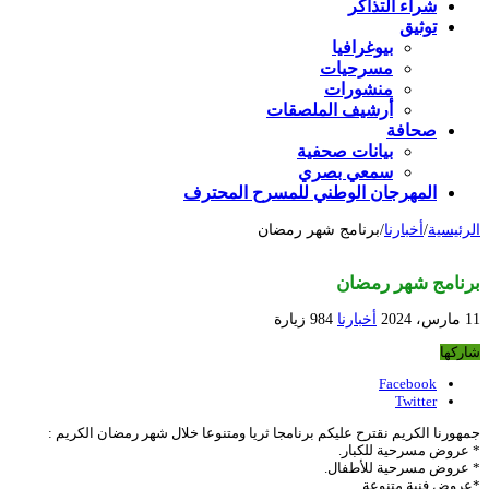
شراء التذاكر
توثيق
بيوغرافيا
مسرحيات
منشورات
أرشيف الملصقات
صحافة
بيانات صحفية
سمعي بصري
المهرجان الوطني للمسرح المحترف
الرئيسية
/
أخبارنا
/
برنامج شهر رمضان
برنامج شهر رمضان
11 مارس، 2024
أخبارنا
984 زيارة
شاركها
Facebook
Twitter
جمهورنا الكريم نقترح عليكم برنامجا ثريا ومتنوعا خلال شهر رمضان الكريم :
* عروض مسرحية للكبار.
* عروض مسرحية للأطفال.
*عروض فنية متنوعة.