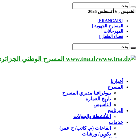
الخميس , 6 أغسطس 2026
| FRANÇAIS |
المسارح الجهوية |
المهرجانات |
فضاء الطفل |
www.tna.dz المسرح الوطني الجزائري مؤسسة ثقافية عريقة تابعة لوزارة الثقافة-الجزائر، يحمل اسم العميد «محي الدين بشطارزي».
أخبارنا
المسرح
بيوغرافيا مديري المسرح
تاريخ العمارة
التأسيس
البرنامج
اللأنشطة والجولات
خدمات
القاعات (م. كاتب/ ح عمر)
تكوين/ ورشات