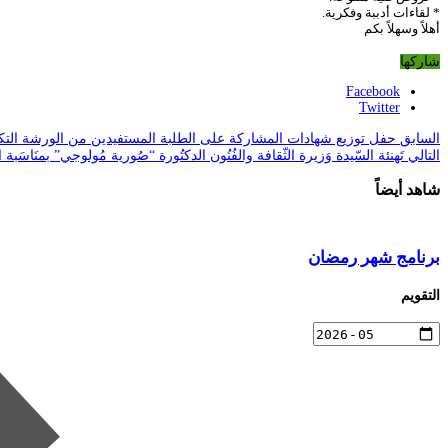
* لقاءات أدببة وفكرية.
أهلاً وسهلاً بكم
شاركها
Facebook
Twitter
السابق
حفل توزيع شهادات المشاركة على الطلبة المستفيدين من الورشة التكو
التالي
تَهنئة السّيدة وَزيرة الثّقافة والفُنُون الدكتُورة “صُورية مُولوجي” بمنَاسَبة اليوم
شاهد أيضاً
برنامج شهر رمضان
التقويم