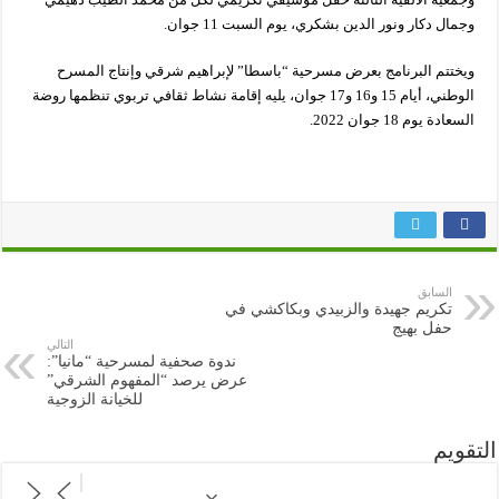
وجمال دكار ونور الدين بشكري، يوم السبت 11 جوان.
ويختتم البرنامج بعرض مسرحية “باسطا” لإبراهيم شرقي وإنتاج المسرح
الوطني، أيام 15 و16 و17 جوان، يليه إقامة نشاط ثقافي تربوي تنظمها روضة
السعادة يوم 18 جوان 2022.
السابق
تكريم جهيدة والزبيدي وبكاكشي في
حفل بهيج
التالي
ندوة صحفية لمسرحية “مانيا”:
عرض يرصد “المفهوم الشرقي”
للخيانة الزوجية
التقويم