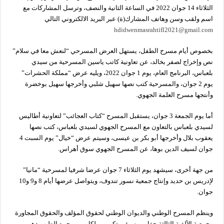
الثلاثاء 14 جوان 2022 في الساعة الثانية والنصف، وترسل المشاركات مع
اسم ولقب وسن وهاتف المشارك(ة) عبر البريد الالكتروني التالي
hdidwenmasrahtifl2021@gmail.com
بخصوص أيام مسرح الطفل، يستهل العرض المسرحي “لنعش معا في سلام”
نص وإخراج لصفر بخالد، عن تعاونية كاتب ياسين المسرحية من سيدي
بلعباس، البرنامج العام، يوم 1 جوان 2022، ويليه عرض “مملكة الحشرات”
يوم 2 جوان، والمسرحية كتب نصها سهيل شلبي وأخرجها سهيل بوخضرة
وأنتجها مسرح العلمة الجهوي.
أما يوم الجمعة 3 جوان، يستقبل المسرح “كتاب العجائب” لتعاونية أطاليس
لسيدي بلعباس بالتعاون مع المسرح الجهوي لسيدي بلعباس، كتب نصها
يعقوب بلال وأخرجها أبو بكر بن عيسى، وسيتم عرض “خيال” يوم السبت 4
جوان لسيف الدين بوها، عن المسرح الجهوي سوق أهراس.
من جهة أخرى، سيشهد يوم الثلاثاء 7 جوان عرضا شرفيا لمسرحية “مانيا”
لإدريس بن حديد وإنتاج جمعية نسور تندوف، ويتواصل عرضها أيام 8 و9 و10
جوان.
وينظم المسرح الوطني والديوان الوطني لحقوق المؤلف والحقوق المجاورة
وجمعية الألفية الثالثة حفل موسيقي تكريمي لكل من محمد الطيب دهيمي