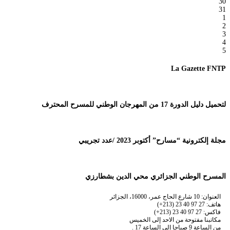
30
31
1
2
3
4
5
La Gazette FNTP
لتحميل دليل الدورة 17 من المهرجان الوطني للمسرح المحترف
مجلة إلكترونية “مسارح” أكتوبر 2023 /عدد تجريبي
المسرح الوطني الجزائري محي الدين بشطارزي
العنوان: 10 شارع الحاج عمر، 16000، الجزائر
هاتف: 27 97 40 23 (213+)
فاكس: 27 97 40 23 (213+)
مكاتبنا مفتوحة من الاحد إلى الخميس
من الساعة 9 صباحا إلى الساعة 17 .