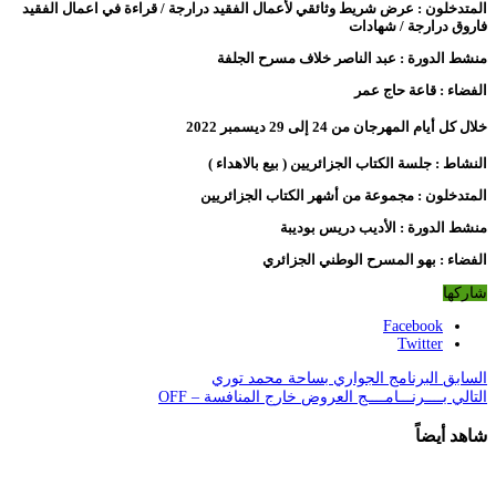
المتدخلون : عرض شريط وثائقي لأعمال الفقيد درارجة / قراءة في اعمال الفقيد
فاروق درارجة / شهادات
منشط الدورة : عبد الناصر خلاف مسرح الجلفة
الفضاء : قاعة حاج عمر
خلال كل أيام المهرجان
من 24 إلى 29 ديسمبر 2022
النشاط : جلسة الكتاب الجزائريين ( بيع بالاهداء )
المتدخلون : مجموعة من أشهر الكتاب الجزائريين
منشط الدورة : الأديب دريس بوديبة
الفضاء : بهو المسرح الوطني الجزائري
شاركها
Facebook
Twitter
السابق
البرنامج الجواري بساحة محمد توري
التالي
بــــرنـــامــــج العروض خارج المنافسة – OFF
شاهد أيضاً