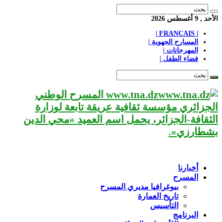
الأحد , 9 أغسطس 2026
| FRANÇAIS |
المسارح الجهوية |
المهرجانات |
فضاء الطفل |
www.tna.dz المسرح الوطني
الجزائري مؤسسة ثقافية عريقة تابعة لوزارة
الثقافة-الجزائر، يحمل اسم العميد «محي الدين
بشطارزي».
أخبارنا
المسرح
بيوغرافيا مديري المسرح
تاريخ العمارة
التأسيس
البرنامج