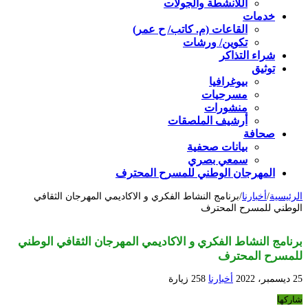
اللأنشطة والجولات
خدمات
القاعات (م. كاتب/ ح عمر)
تكوين/ ورشات
شراء التذاكر
توثيق
بيوغرافيا
مسرحيات
منشورات
أرشيف الملصقات
صحافة
بيانات صحفية
سمعي بصري
المهرجان الوطني للمسرح المحترف
الرئيسية
/
أخبارنا
/
برنامج النشاط الفكري و الاكاديمي المهرجان الثقافي
الوطني للمسرح المحترف
برنامج النشاط الفكري و الاكاديمي المهرجان الثقافي الوطني
للمسرح المحترف
25 ديسمبر، 2022
أخبارنا
258 زيارة
شاركها