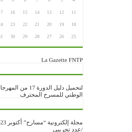
17
16
15
14
13
12
11
24
23
22
21
20
19
18
31
30
29
28
27
26
25
La Gazette FNTP
لتحميل دليل الدورة 17 من المه
الوطني للمسرح المحترف
مجلة إلكترونية “مس
/عدد تجريبي