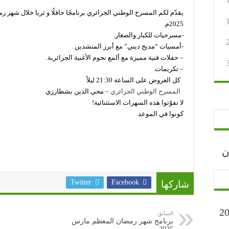
2025م.
-مسرحيات للكبار والصغار.
-أمسيات “مديح ديني” مع أبرز المنشدين .
– حفلات فنية مميزة مع ألمع نجوم الأغنية الجزائرية.
– تكريمات.
كل العروض على الساعة 21:30 ليلاً
المسرح الوطني الجزائري
– محي الدين بشطارزي
لا تفوّتوا هذه السهرات الاستثنائية!
كونوا في الموعد.
رجان
Twitter
Facebook
شاركها
ارح” أكتوبر 2023
السابق
برنامج شهر رمضان المعظم مارس