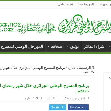
الجهوية |
المهرجانات |
فضاء الطفل |
شراء التذاكر
توثيق
صحافة
المهرجان الوطني للمسرح 
الرئيسية
/
أخبارنا
/
2025م.
2025م.
4 مارس، 2025
أخبارنا
479 زيارة
Twitter
Facebook