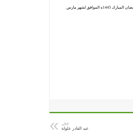
يقدّم لكم المسرح الوطني الجزائري برنامجًا حافلًا و ثريا خلال شهر رمضان المبارك 1445ه الموافق لشهر مارس
التالي
عبد القادر علولة