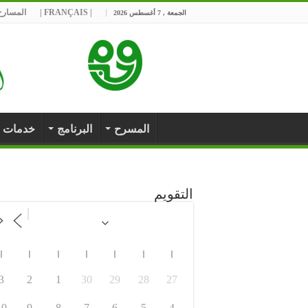
| FRANÇAIS |
المسارح 
الجمعة , 7 أغسطس 2026
المسرح
البرنامج
خدمات
التقويم
ا
ا
ا
ا
ا
ا
ا
3
2
1
30
29
28
27
10
9
8
7
6
5
4