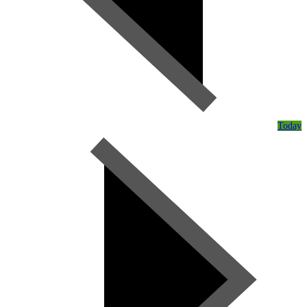
Today