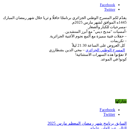
Facebook
Twitter
يقدّم لكم المسرح الوطني الجزائري برنامجًا حافلًا و ثريا خلال شهر رمضان المبارك
1445ه الموافق لشهر مارس 2025م.
-مسرحيات للكبار والصغار.
-أمسيات “مديح ديني” مع أبرز المنشدين .
– حفلات فنية مميزة مع ألمع نجوم الأغنية الجزائرية.
– تكريمات.
كل العروض على الساعة 21:30 ليلاً
المسرح الوطني الجزائري
– محي الدين بشطارزي
لا تفوّتوا هذه السهرات الاستثنائية!
كونوا في الموعد.
شاركها
Facebook
Twitter
السابق
برنامج شهر رمضان المعظم مارس 2025
التالي
عبد القادر علولة