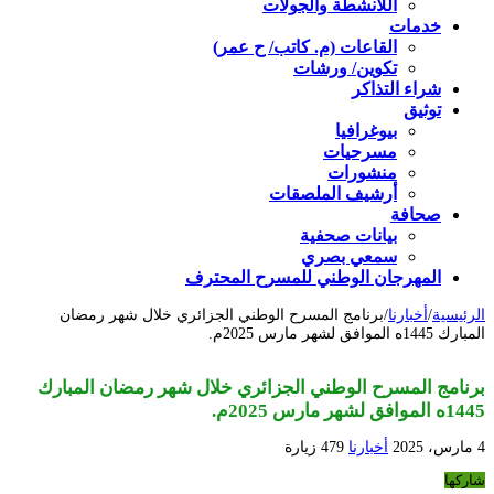
اللأنشطة والجولات
خدمات
القاعات (م. كاتب/ ح عمر)
تكوين/ ورشات
شراء التذاكر
توثيق
بيوغرافيا
مسرحيات
منشورات
أرشيف الملصقات
صحافة
بيانات صحفية
سمعي بصري
المهرجان الوطني للمسرح المحترف
الرئيسية
/
أخبارنا
/
برنامج المسرح الوطني الجزائري خلال شهر رمضان
المبارك 1445ه الموافق لشهر مارس 2025م.
برنامج المسرح الوطني الجزائري خلال شهر رمضان المبارك
1445ه الموافق لشهر مارس 2025م.
4 مارس، 2025
أخبارنا
479 زيارة
شاركها