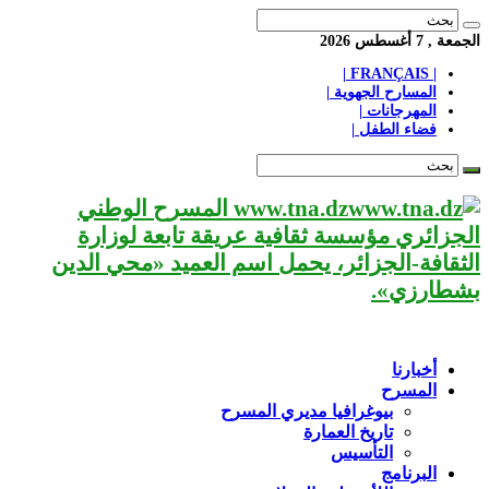
الجمعة , 7 أغسطس 2026
| FRANÇAIS |
المسارح الجهوية |
المهرجانات |
فضاء الطفل |
www.tna.dz المسرح الوطني
الجزائري مؤسسة ثقافية عريقة تابعة لوزارة
الثقافة-الجزائر، يحمل اسم العميد «محي الدين
بشطارزي».
أخبارنا
المسرح
بيوغرافيا مديري المسرح
تاريخ العمارة
التأسيس
البرنامج