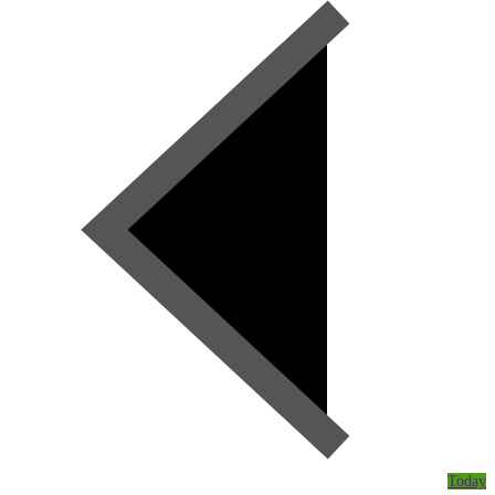
Today