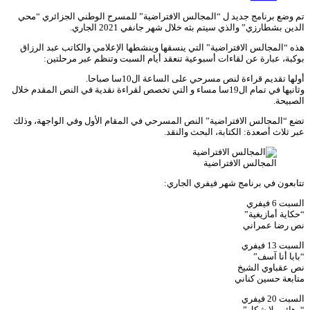
تم وضع برنامج جديد ل “المجالس الافتراضية” للمسرح الوطني الجزائري “محي
الدين بشطارزي” والذي سيتم بثه خلال شهر جانفي 2021 الجاري.
هذه “المجالس الافتراضية” التي ينسقها وينشطها الإعلامي والكاتب عبد الرزاق
بوكبة، عبارة عن لقاءات أسبوعية تنعقد أيام السبت وتنظم عبر مرحلتين:
أولها تقديم قراءة لنص مسرحي على الساعة ال10سا صباحا.
وثانيها في تمام ال19سا مساء و التي تخصص لقراءة نقدية في النص المقدم خلال
الصبيحة.
تضع “المجالس الافتراضية” النص المسرحي في المقام الأول وفي الواجهة، وذلك
عبر ثلاث أصعدة: الكتابة، البحث والنقد.
المجالس الافتراضية
تتابعون في برنامج شهر فيفري الجاري:
السبت 6 فيفري
“حكاية أمازيغية”
نص رضا عمراني
السبت 13 فيفري
“بابا أنا آسف”
نص عقباوي الشيخ
متابعة حسين كناني
السبت 20 فيفري
“رهائن بلا شكل”