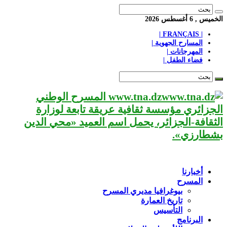
الخميس , 6 أغسطس 2026
| FRANÇAIS |
المسارح الجهوية |
المهرجانات |
فضاء الطفل |
www.tna.dz المسرح الوطني
الجزائري مؤسسة ثقافية عريقة تابعة لوزارة
الثقافة-الجزائر، يحمل اسم العميد «محي الدين
بشطارزي».
أخبارنا
المسرح
بيوغرافيا مديري المسرح
تاريخ العمارة
التأسيس
البرنامج