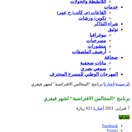
اللأنشطة والجولات
خدمات
القاعات (م. كاتب/ ح عمر)
تكوين/ ورشات
شراء التذاكر
توثيق
بيوغرافيا
مسرحيات
منشورات
أرشيف الملصقات
صحافة
بيانات صحفية
سمعي بصري
المهرجان الوطني للمسرح المحترف
الرئيسية
/
أخبارنا
/
برنامج “المجالس الافتراضية” لشهر فيفري
برنامج “المجالس الافتراضية” لشهر فيفري
7 فبراير، 2021
أخبارنا
621 زيارة
شاركها
Facebook
Twitter