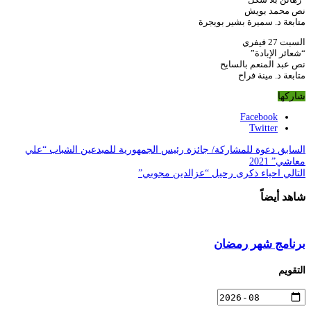
نص محمد بويش
متابعة د. سميرة بشير بويجرة
السبت 27 فيفري
“شعائر الإبادة”
نص عبد المنعم بالسايح
متابعة د. مينة فراح
شاركها
Facebook
Twitter
السابق
دعوة للمشاركة/ جائزة رئيس الجمهورية للمبدعين الشباب “علي
معاشي” 2021
التالي
احياء ذكرى رحيل “عزالدين مجوبي”
شاهد أيضاً
برنامج شهر رمضان
التقويم