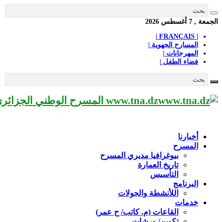
الجمعة , 7 أغسطس 2026
| FRANÇAIS |
المسارح الجهوية |
المهرجانات |
فضاء الطفل |
www.tna.dz المسرح الوطني الجزائري مؤسسة ثقافية عريقة تابعة لوزارة الثقافة-الجزائر، يحمل اسم العميد «محي الدين بشطارزي».
أخبارنا
المسرح
بيوغرافيا مديري المسرح
تاريخ العمارة
التأسيس
البرنامج
اللأنشطة والجولات
خدمات
القاعات (م. كاتب/ ح عمر)
تكوين/ ورشات