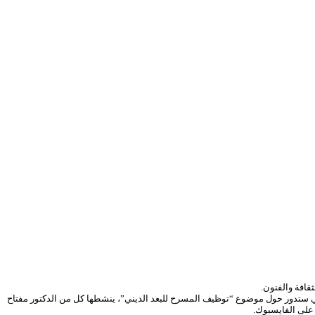
قافة والفنون.
 الـ30 من نفس الشهر، وينطوي على مجموعة من المحاضرات التي ستدور حول موضوع “توظيف المسرح للبعد الديني”، ينشطها كل من الدكتور مفتاح
على الفايسبوك.