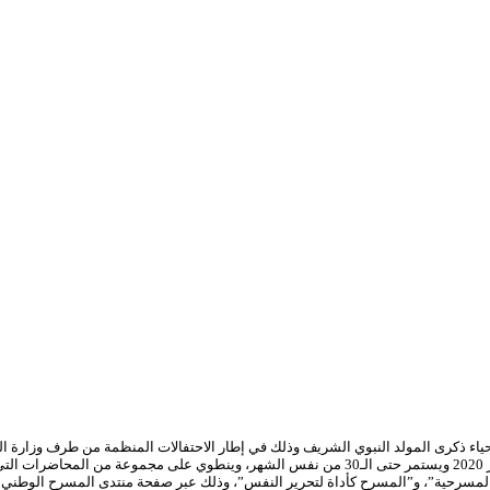
اء ذكرى المولد النبوي الشريف وذلك في إطار الاحتفالات المنظمة من طرف وزارة الث
ينطلق البرنامج الافتراضي الذي سيحتفي بذكرى المولد النبوي الشريف يوم 26 أكتوبر 2020 ويستمر حتى
سرحية”، و”المسرح كأداة لتحرير النفس”، وذلك عبر صفحة منتدى المسرح الوطني 