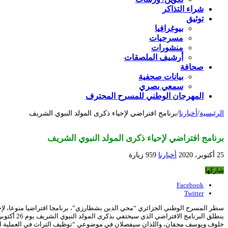
شراء التذاكر
توثيق
بيوغرافيا
مسرحيات
منشورات
أرشيف الملصقات
صحافة
بيانات صحفية
سمعي بصري
المهرجان الوطني للمسرح المحترف
الرئيسية
/
أخبارنا
/
برنامج افتراضي لإحياء ذكرى المولد النبوي الشريف
برنامج افتراضي لإحياء ذكرى المولد النبوي الشريف
25 أكتوبر، 2020
أخبارنا
959 زيارة
شاركها
Facebook
Twitter
سطر المسرح الوطني الجزائري “محي الدين بشطارزي”، برنامجا افتراضيا منوعا، لإحي
خلوف ويوسف مجقان، واللذان سيفصلان في موضوعي “توظيف التراث في العملية الم