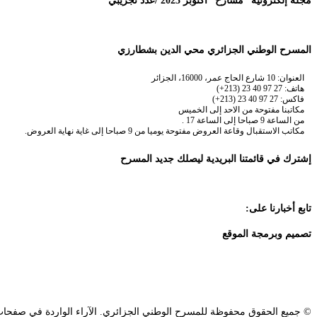
مجلة إلكترونية “مسارح” أكتوبر 2023 /عدد تجريبي
المسرح الوطني الجزائري محي الدين بشطارزي
العنوان: 10 شارع الحاج عمر، 16000، الجزائر
هاتف: 27 97 40 23 (213+)
فاكس: 27 97 40 23 (213+)
مكاتبنا مفتوحة من الاحد إلى الخميس
من الساعة 9 صباحا إلى الساعة 17 .
مكاتب الاستقبال وقاعة العروض مفتوحة يوميا من 9 صباحا إلى غاية نهاية العروض.
إشترك في قائمتنا البريدية ليصلك جديد المسرح
تابع أخبارنا على:
تصميم وبرمجة الموقع
© جميع الحقوق محفوظة للمسرح الوطني الجزائري. الآراء الواردة في صفحات