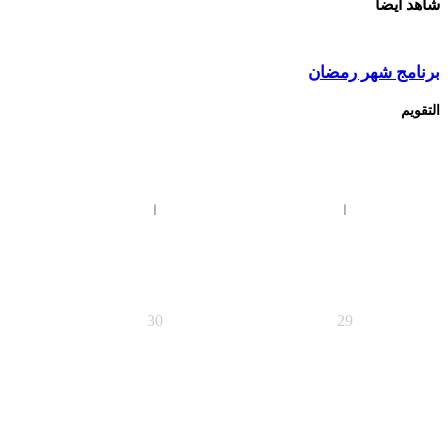
شاهد أيضاً
برنامج شهر رمضان
التقويم
ا
ا
30
29