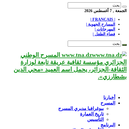
الجمعة , 7 أغسطس 2026
| FRANÇAIS |
المسارح الجهوية |
المهرجانات |
فضاء الطفل |
www.tna.dz المسرح الوطني
الجزائري مؤسسة ثقافية عريقة تابعة لوزارة
الثقافة-الجزائر، يحمل اسم العميد «محي الدين
بشطارزي».
أخبارنا
المسرح
بيوغرافيا مديري المسرح
تاريخ العمارة
التأسيس
البرنامج