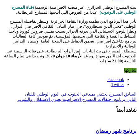
يبث المسرح الوطني الجزائري، عبر منصته الافتراضية الرسمية
(قناة المسرح
الوطني على اليوتيوب)
، عددا من العروض التي أنتجتها المسارح البريطانية.
يأتي هذا البرنامج الذي نظمته وزارة الثقافة الجزائرية، وسطر تفاصيله المسرح
الوطني “محي الدين بشطارزي”، في إطار التبادل الثقافي الافتراضي الدولي،
ونظرا للوضع الاستثنائي الذي تعرفه الجزائر بسبب تفشي فيروس كورونا وتأجيل
النشاطات الفنية والثقافية التي تحتضنها المؤسسة، تمّ تعويض كافة الفعاليات
ببرنامج تفاعليّ افتراضي، يضمن الحفاظ على الصحة العامة، وضمان التدابير
الوقائية والاحترازية.
سينطلق المسرح في بث إنتاجات الفن الرابع البريطانية، على قناته الرسمية عبر
اليوتيوب ابتداءً من سهرة يوم غد
الأربعاء 10 جوان 2020
، وتحديدا في تمام الساعة
التاسعة
(21:00 سا)
ليلا.
شاركها
Facebook
Twitter
السابق
المسرح يحتفي بمبدعي الجنوب في اليوم الوطني للفنان
التالي
برنامج احتفالات المسرح الافتراضية بعيدي الاستقلال والشباب
شاهد أيضاً
برنامج شهر رمضان