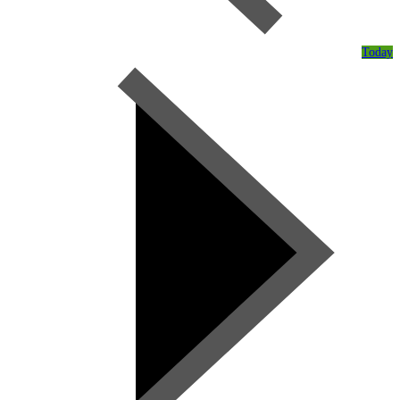
Today