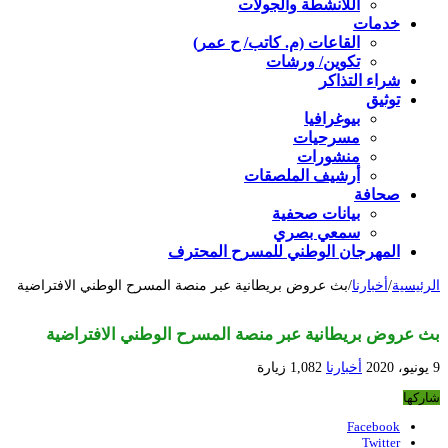
اللأنشطة والجولات
خدمات
القاعات (م. كاتب/ ح عمر)
تكوين/ ورشات
شراء التذاكر
توثيق
بيوغرافيا
مسرحيات
منشورات
أرشيف الملصقات
صحافة
بيانات صحفية
سمعي بصري
المهرجان الوطني للمسرح المحترف
الرئيسية
/
أخبارنا
/
بث عروض بريطانية عبر منصة المسرح الوطني الافتراضية
بث عروض بريطانية عبر منصة المسرح الوطني الافتراضية
9 يونيو، 2020
أخبارنا
1,082 زيارة
شاركها
Facebook
Twitter