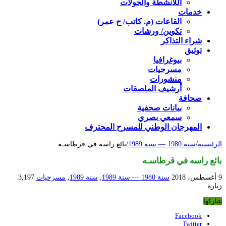
اللأنشطة والجولات
خدمات
القاعات (م. كاتب/ ح عمر)
تكوين/ ورشات
شراء التذاكر
توثيق
بيوغرافيا
مسرحيات
منشورات
أرشيف الملصقات
صحافة
بيانات صحفية
سمعي بصري
المهرجان الوطني للمسرح المحترف
الرئيسية
/
سنة 1980 — سنة 1989
/
بائع راسه في قرطاسـه
بائع راسه في قرطاسـه
9 أغسطس، 2018
سنة 1980 — سنة 1989
,
سنة 1989
,
مسرحيات
3,197
زيارة
شاركها
Facebook
Twitter