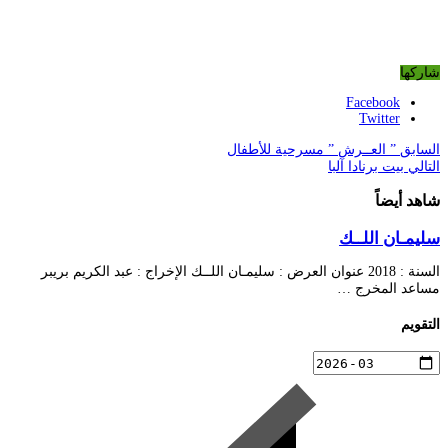
شاركها
Facebook
Twitter
السابق
” العــرش ” مسرحية للأطفال
التالي
بيت برنادا آلبا
شاهد أيضاً
سليمـان اللــك
السنة : 2018 عنوان العرض : سليمـان اللــك الإخراج : عبد الكريم بريبر
مساعد المخرج …
التقويم