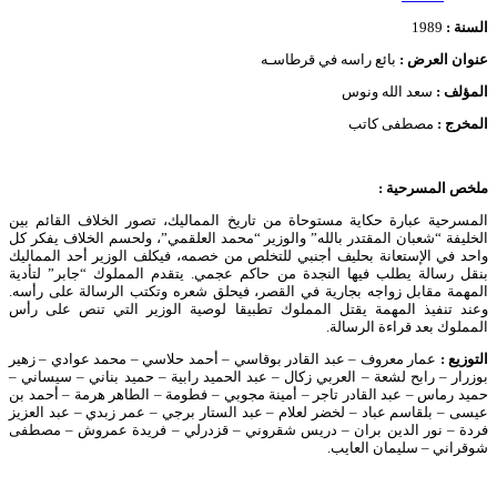
السنة :
1989
عنوان العرض :
بائع راسه في قرطاسـه
المؤلف :
سعد الله ونوس
المخرج :
مصطفى كاتب
ملخص المسرحية :
المسرحية عبارة حكاية مستوحاة من تاريخ المماليك، تصور الخلاف القائم بين
الخليفة “شعبان المقتدر بالله” والوزير “محمد العلقمي”، ولحسم الخلاف يفكر كل
واحد في الإستعانة بحليف أجنبي للتخلص من خصمه، فيكلف الوزير أحد المماليك
بنقل رسالة يطلب فيها النجدة من حاكم عجمي. يتقدم المملوك “جابر” لتأدية
المهمة مقابل زواجه بجارية في القصر، فيحلق شعره وتكتب الرسالة على رأسه.
وعند تنفيذ المهمة يقتل المملوك تطبيقا لوصية الوزير التي تنص على رأس
المملوك بعد قراءة الرسالة.
التوزيع :
عمار معروف – عبد القادر بوقاسي – أحمد حلاسي – محمد عوادي – زهير
بوزرار – رابح لشعة – العربي زكال – عبد الحميد رابية – حميد بناني – سيساني –
حميد رماس – عبد القادر تاجر – أمينة مجوبي – فطومة – الطاهر هرمة – أحمد بن
عيسى – بلقاسم عباد – لخضر لعلام – عبد الستار برجي – عمر زبدي – عبد العزيز
فردة – نور الدين بران – دريس شقروني – قزدرلي – فريدة عمروش – مصطفى
شوقراني – سليمان العايب.