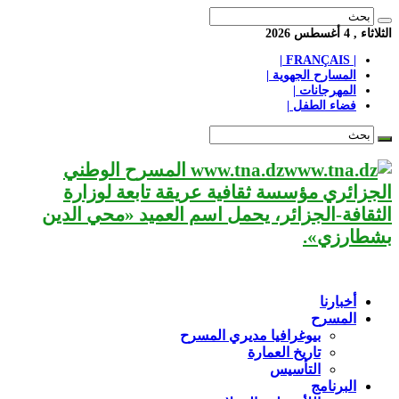
الثلاثاء , 4 أغسطس 2026
| FRANÇAIS |
المسارح الجهوية |
المهرجانات |
فضاء الطفل |
www.tna.dz المسرح الوطني
الجزائري مؤسسة ثقافية عريقة تابعة لوزارة
الثقافة-الجزائر، يحمل اسم العميد «محي الدين
بشطارزي».
أخبارنا
المسرح
بيوغرافيا مديري المسرح
تاريخ العمارة
التأسيس
البرنامج