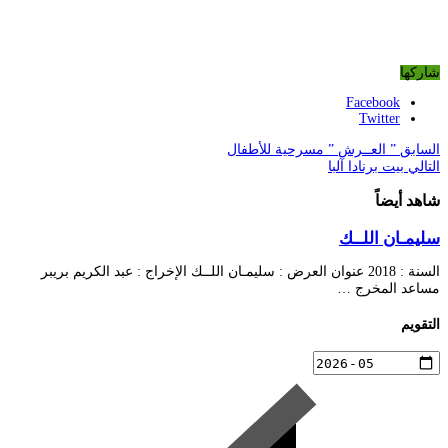
شاركها
Facebook
Twitter
السابق
” العــرش ” مسرحية للأطفال
التالي
بيت برنادا آلبا
شاهد أيضاً
سليمـان اللــك
السنة : 2018 عنوان العرض : سليمـان اللــك الإخراج : عبد الكريم بريبر
مساعد المخرج …
التقويم