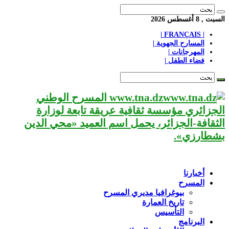
السبت , 8 أغسطس 2026
| FRANÇAIS |
المسارح الجهوية |
المهرجانات |
فضاء الطفل |
www.tna.dz المسرح الوطني
الجزائري مؤسسة ثقافية عريقة تابعة لوزارة
الثقافة-الجزائر، يحمل اسم العميد «محي الدين
بشطارزي».
أخبارنا
المسرح
بيوغرافيا مديري المسرح
تاريخ العمارة
التأسيس
البرنامج