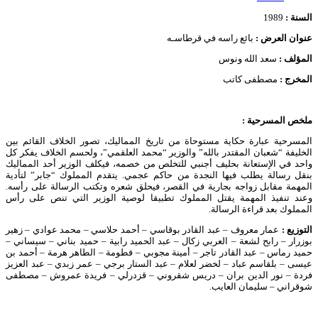
السنة :
1989
عنوان العرض :
بائع راسه في قرطاسـه
المؤلف :
سعد الله ونوس
المخرج :
مصطفى كاتب
ملخص المسرحية :
المسرحية عبارة حكاية مستوحاة من تاريخ المماليك، تصور الخلاف القائم بين
الخليفة “شعبان المقتدر بالله” والوزير “محمد العلقمي”، ولحسم الخلاف يفكر كل
واحد في الإستعانة بحليف أجنبي للتخلص من خصمه، فيكلف الوزير أحد المماليك
بنقل رسالة يطلب فيها النجدة من حاكم عجمي. يتقدم المملوك “جابر” لتأدية
المهمة مقابل زواجه بجارية في القصر، فيحلق شعره وتكتب الرسالة على رأسه.
وعند تنفيذ المهمة يقتل المملوك تطبيقا لوصية الوزير التي تنص على رأس
المملوك بعد قراءة الرسالة.
التوزيع :
عمار معروف – عبد القادر بوقاسي – أحمد حلاسي – محمد عوادي – زهير
بوزرار – رابح لشعة – العربي زكال – عبد الحميد رابية – حميد بناني – سيساني –
حميد رماس – عبد القادر تاجر – أمينة مجوبي – فطومة – الطاهر هرمة – أحمد بن
عيسى – بلقاسم عباد – لخضر لعلام – عبد الستار برجي – عمر زبدي – عبد العزيز
فردة – نور الدين بران – دريس شقروني – قزدرلي – فريدة عمروش – مصطفى
شوقراني – سليمان العايب.