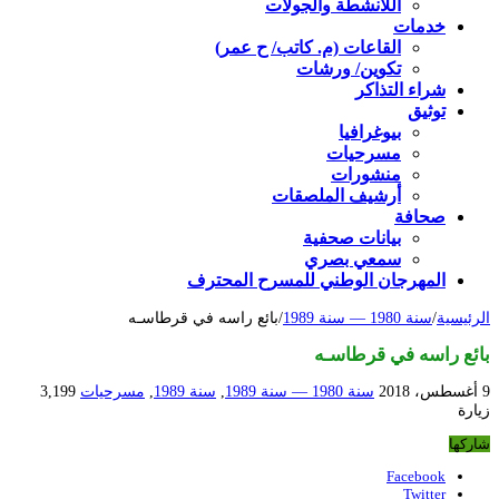
اللأنشطة والجولات
خدمات
القاعات (م. كاتب/ ح عمر)
تكوين/ ورشات
شراء التذاكر
توثيق
بيوغرافيا
مسرحيات
منشورات
أرشيف الملصقات
صحافة
بيانات صحفية
سمعي بصري
المهرجان الوطني للمسرح المحترف
الرئيسية
/
سنة 1980 — سنة 1989
/
بائع راسه في قرطاسـه
بائع راسه في قرطاسـه
9 أغسطس، 2018
سنة 1980 — سنة 1989
,
سنة 1989
,
مسرحيات
3,199
زيارة
شاركها
Facebook
Twitter