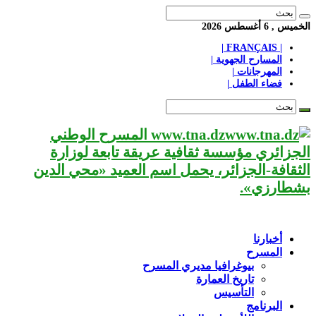
الخميس , 6 أغسطس 2026
| FRANÇAIS |
المسارح الجهوية |
المهرجانات |
فضاء الطفل |
www.tna.dz المسرح الوطني
الجزائري مؤسسة ثقافية عريقة تابعة لوزارة
الثقافة-الجزائر، يحمل اسم العميد «محي الدين
بشطارزي».
أخبارنا
المسرح
بيوغرافيا مديري المسرح
تاريخ العمارة
التأسيس
البرنامج