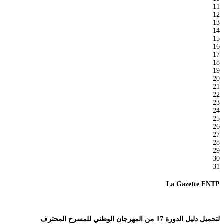
11
12
13
14
15
16
17
18
19
20
21
22
23
24
25
26
27
28
29
30
31
La Gazette FNTP
لتحميل دليل الدورة 17 من المهرجان الوطني للمسرح المحترف