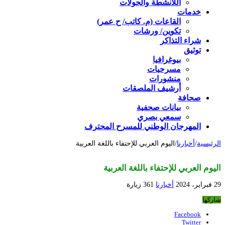
اللأنشطة والجولات
خدمات
القاعات (م. كاتب/ ح عمر)
تكوين/ ورشات
شراء التذاكر
توثيق
بيوغرافيا
مسرحيات
منشورات
أرشيف الملصقات
صحافة
بيانات صحفية
سمعي بصري
المهرجان الوطني للمسرح المحترف
الرئيسية
/
أخبارنا
/
اليوم العربي للإحتفاء باللغة العربية
اليوم العربي للإحتفاء باللغة العربية
29 فبراير، 2024
أخبارنا
361 زيارة
شاركها
Facebook
Twitter