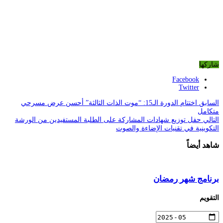
شاركها
Facebook
Twitter
السابق
اختتام الدورة الـ15: “موت الذات الثالثة” أحسن عرض مسرحي
متكامل
التالي
حفل توزيع شهادات المشاركة على الطلبة المستفيدين من الورشة
التكوينية في تقنيات الإضاءة والصوت
شاهد أيضاً
برنامج شهر رمضان
التقويم