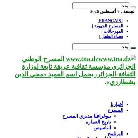
الجمعة , 7 أغسطس 2026
| FRANÇAIS |
المسارح الجهوية |
المهرجانات |
فضاء الطفل |
www.tna.dz المسرح الوطني
الجزائري مؤسسة ثقافية عريقة تابعة لوزارة
الثقافة-الجزائر، يحمل اسم العميد «محي الدين
بشطارزي».
أخبارنا
المسرح
بيوغرافيا مديري المسرح
تاريخ العمارة
التأسيس
البرنامج