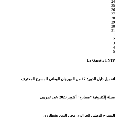
24
25
26
27
28
29
30
31
1
2
3
4
5
La Gazette FNTP
لتحميل دليل الدورة 17 من المهرجان الوطني للمسرح المحترف
مجلة إلكترونية “مسارح” أكتوبر 2023 /عدد تجريبي
المسرح الوطني الجزائري محي الدين بشطارزي