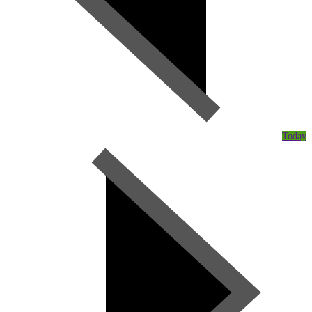
Today