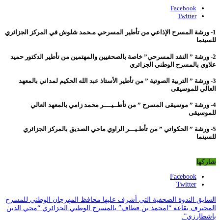
Facebook
Twitter
1- ورشة المسرح الإذاعي من تأطير المسرحي مـحمد شلوش في المركز الجزائري
للسينما
2- ورشة ” النقد المسرحي” خاصة بالصحفيين والمهتمين من تأطير الدكتور حميد
علاوي بالمسرح الوطني الجزائري
3- ورشة ” التربية الصوتية ” من تأطير الأستاذ عبد الله الحكيم لمداني بالمعهد
العالي للموسيقى
4- ورشة ” موسيقى المسرح ” من تأطــيــــر محمد زامي بالمعهد العالي
للموسيقى
5- ورشة ” الحكواتي ” من تأطـيـــر الراوي ماحي الصديق بالمركز الجزائري
للسينما
شاركها
Facebook
Twitter
السابق
الندوة الصحفية التي أشرف عليها محافظ المهرجان الوطني للمسرح
المحترف بقاعة “امحمد بن قطاف” بالمسرح الوطني الجزائري “محي الدين
باشطارزي”.