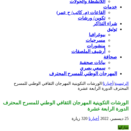
اللأنشطة والجولات
خدمات
القاعات (م. كاتب/ ح عمر)
تكوين/ ورشات
شراء التذاكر
توثيق
بيوغرافيا
مسرحيات
منشورات
أرشيف الملصقات
صحافة
بيانات صحفية
سمعي بصري
المهرجان الوطني للمسرح المحترف
الرئيسية
/
أخبارنا
/
الورشات التكوينية المهرجان الثقافي الوطني للمسرح
المحترف الدورة الرابعة عشرة
الورشات التكوينية المهرجان الثقافي الوطني للمسرح المحترف
الدورة الرابعة عشرة
25 ديسمبر، 2022
أخبارنا
320 زيارة
شاركها