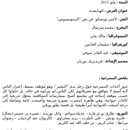
السنة :
ماي 2015
عنوان العرض :
الهـايشـة
النص :
لأجين يونسكو عن نص “الرينوسينوس”
المخرج :
محمد شرشال
السينوغرافيا :
مالك يحي
كوريغرافيا :
سليمان الحابس
الموسيقى :
عبد القادر سوفي
مصمم الإضاءة :
فريديريك دوريان
ملخص المسرحية :
تدور أحداث المسرحية حول رجل يدى “البشير”، وهو موظف بسيط، إعتزل الناس
لأنه أصبح لا يتوافق مع تصرفاتهم. لكن الناس لم يتركوه في حاله، بل حاولوا كل
حسب موقعه إدماجه في مجتمع أصبح بممارساته المتناقضة يتحوّل تدريجيا إلى
كائنات حيوانية، وهي ظاهرة إنتشرت بصورة سريعة وأصبحت عامة وشاملة إلى
درجة أصبحت الحيوانية أمرا طبيعيا، بل قضية تطور ورقي.
التوزيع :
طارق بو عرعارة – عديلة سوالم – وائل بوزيدة – نصيرة بن حسين (نضال)
– فايزة بوبش – علي تاملرت – يزيد صحراوي – إكاريوان عبد الرحمان – رضوان
مرابط – جنان كريم – بن خلف الله عبد الكريم.