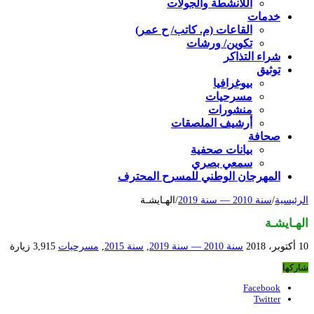
اللأنشطة والجولات
خدمات
القاعات (م. كاتب/ ح عمر)
تكوين/ ورشات
شراء التذاكر
توثيق
بيوغرافيا
مسرحيات
منشورات
أرشيف الملصقات
صحافة
بيانات صحفية
سمعي بصري
المهرجان الوطني للمسرح المحترف
الرئيسية
/
سنة 2010 — سنة 2019
/
الهـايشـة
الهـايشـة
10 أكتوبر، 2018
سنة 2010 — سنة 2019
,
سنة 2015
,
مسرحيات
3,915 زيارة
شاركها
Facebook
Twitter