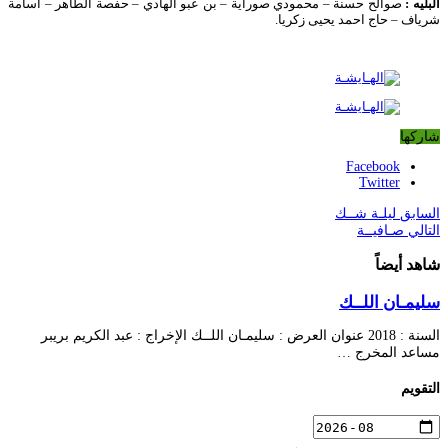
البليه :
صوالح حسنة – محمودي صوراية – بن عبو الهادي – حفصة الطاهر – أسامة
شرياف – حاج احمد يحيى زكريا.
شاركها
Facebook
Twitter
السابق
ليلـة شــك
التالي
صـافيــة
شاهد أيضاً
سليمـان اللــك
السنة : 2018 عنوان العرض : سليمـان اللــك الإخراج : عبد الكريم بريبر
مساعد المخرج …
التقويم