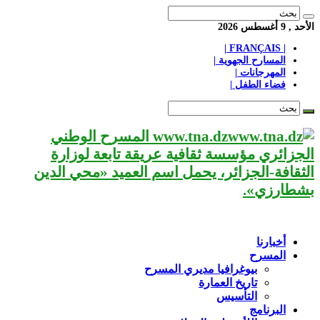
الأحد , 9 أغسطس 2026
| FRANÇAIS |
المسارح الجهوية |
المهرجانات |
فضاء الطفل |
www.tna.dz المسرح الوطني
الجزائري مؤسسة ثقافية عريقة تابعة لوزارة
الثقافة-الجزائر، يحمل اسم العميد «محي الدين
بشطارزي».
أخبارنا
المسرح
بيوغرافيا مديري المسرح
تاريخ العمارة
التأسيس
البرنامج